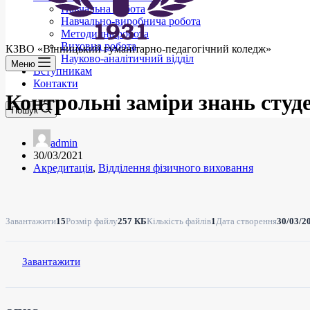
Навчальна робота
Навчально-виробнича робота
Методична робота
Виховна робота
КЗВО
«Вінницький гуманітарно-педагогічний коледж»
Науково-аналітичний відділ
Меню
Вступникам
Контакти
Контрольні заміри знань студ
Пошук
admin
30/03/2021
Акредитація
,
Відділення фізичного виховання
Завантажити
15
Розмір файлу
257 КБ
Кількість файлів
1
Дата створення
30/03/2
Завантажити