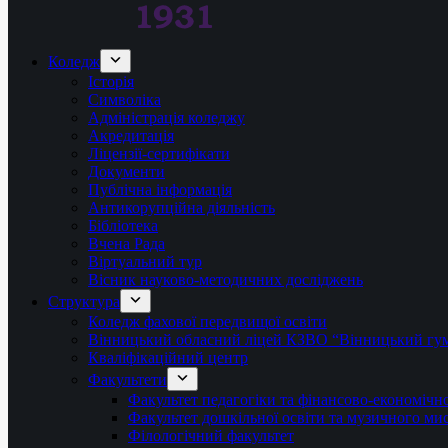
Коледж
Історія
Символіка
Адміністрація коледжу
Акредитація
Ліцензії-сертифікати
Документи
Публічна інформація
Антикорупційна діяльність
Бібліотека
Вчена Рада
Віртуальний тур
Вісник науково-методичних досліджень
Структура
Коледж фахової передвищої освіти
Вінницький обласний ліцей КЗВО “Вінницький гум
Кваліфікаційний центр
Факультети
Факультет педагогіки та фінансово-економічно
Факультет дошкільної освіти та музичного ми
Філологічний факультет