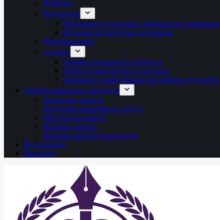
Кафедри
Відділення
Відділення педагогіки та фінансово-інформаці
Музично-педагогічне відділення
Циклові комісії
Служби
Кабінет соціального педагога
Кабінет практичного психолога
Первинна профспілкова організація студент
Освітньо-виховна діяльність
Навчальна робота
Навчально-виробнича робота
Методична робота
Виховна робота
Науково-аналітичний відділ
Вступникам
Контакти