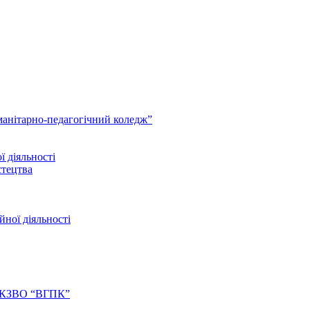
анітарно-педагогічний коледж”
ї діяльності
стецтва
йної діяльності
ів КЗВО “ВГПК”