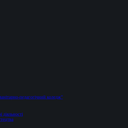
анітарно-педагогічний коледж”
ї діяльності
стецтва