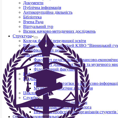
Документи
Публічна інформація
Антикорупційна діяльність
Бібліотека
Вчена Рада
Віртуальний тур
Вісник науково-методичних досліджень
Структура
Коледж фахової передвищої освіти
Вінницький обласний ліцей КЗВО “Вінницький гум
Кваліфікаційний центр
Факультети
Факультет педагогіки та фінансово-економічно
Факультет дошкільної освіти та музичного ми
Філологічний факультет
Кафедри
Відділення
Відділення педагогіки та фінансово-інформаці
Музично-педагогічне відділення
Циклові комісії
Служби
Кабінет соціального педагога
Кабінет практичного психолога
Первинна профспілкова організація студент
Освітньо-виховна діяльність