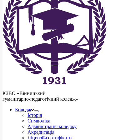
КЗВО
«Вінницький
гуманітарно-педагогічний коледж»
Коледж
Історія
Символіка
Адміністрація коледжу
Акредитація
Ліцензії-сертифікати