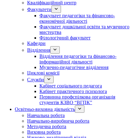
Кваліфікаційний центр
Факультети
Факультет педагогіки та фінансово-
економічної діяльності
Факультет дошкільної освіти та музичного
мистецтва
Філологічний факультет
Кафедри
Відділення
Відділення педагогіки та фінансово-
інформаційної діяльності
Музично-педагогічне відділення
Циклові комісії
Служби
Кабінет соціального педагога
Кабінет практичного психолога
Первинна профспілкова організація
студентів КЗВО “ВГПК”
Освітньо-виховна діяльність
Навчальна робота
Навчально-виробнича робота
Методична робота
Виховна робота
Науково-аналітичний відділ