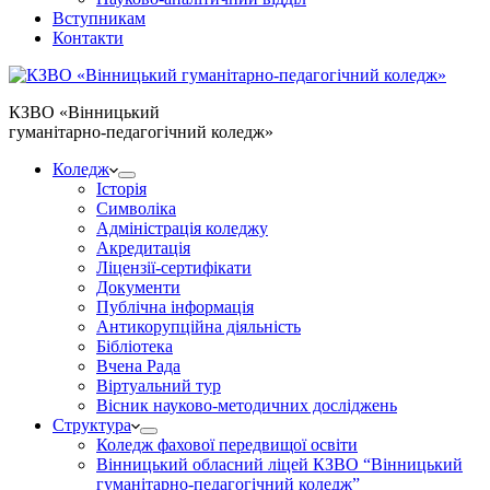
Вступникам
Контакти
КЗВО
«Вінницький
гуманітарно-педагогічний коледж»
Коледж
Історія
Символіка
Адміністрація коледжу
Акредитація
Ліцензії-сертифікати
Документи
Публічна інформація
Антикорупційна діяльність
Бібліотека
Вчена Рада
Віртуальний тур
Вісник науково-методичних досліджень
Структура
Коледж фахової передвищої освіти
Вінницький обласний ліцей КЗВО “Вінницький
гуманітарно-педагогічний коледж”