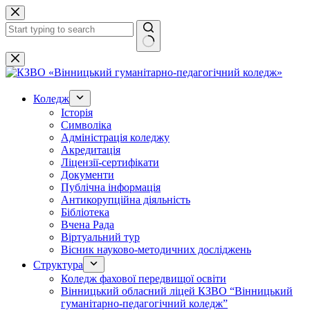
Перейти
до
вмісту
Немає
результатів
Коледж
Історія
Символіка
Адміністрація коледжу
Акредитація
Ліцензії-сертифікати
Документи
Публічна інформація
Антикорупційна діяльність
Бібліотека
Вчена Рада
Віртуальний тур
Вісник науково-методичних досліджень
Структура
Коледж фахової передвищої освіти
Вінницький обласний ліцей КЗВО “Вінницький
гуманітарно-педагогічний коледж”