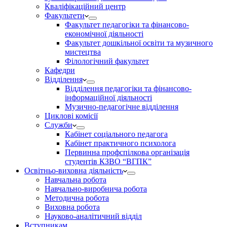
Кваліфікаційний центр
Факультети
Факультет педагогіки та фінансово-
економічної діяльності
Факультет дошкільної освіти та музичного
мистецтва
Філологічний факультет
Кафедри
Відділення
Відділення педагогіки та фінансово-
інформаційної діяльності
Музично-педагогічне відділення
Циклові комісії
Служби
Кабінет соціального педагога
Кабінет практичного психолога
Первинна профспілкова організація
студентів КЗВО “ВГПК”
Освітньо-виховна діяльність
Навчальна робота
Навчально-виробнича робота
Методична робота
Виховна робота
Науково-аналітичний відділ
Вступникам