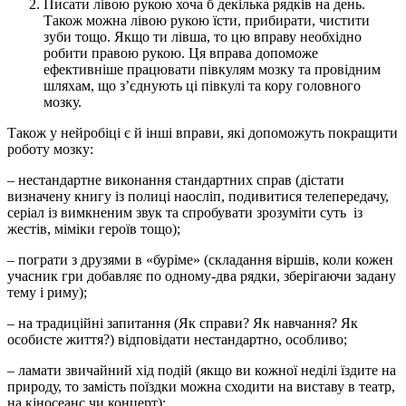
Писати лівою рукою хоча б декілька рядків на день.
Також можна лівою рукою їсти, прибирати, чистити
зуби тощо. Якщо ти лівша, то цю вправу необхідно
робити правою рукою. Ця вправа допоможе
ефективніше працювати півкулям мозку та провідним
шляхам, що з’єднують ці півкулі та кору головного
мозку.
Також у нейробіці є й інші вправи, які допоможуть покращити
роботу мозку:
– нестандартне виконання стандартних справ (дістати
визначену книгу із полиці наосліп, подивитися телепередачу,
серіал із вимкненим звук та спробувати зрозуміти суть із
жестів, міміки героїв тощо);
– пограти з друзями в «буріме» (складання віршів, коли кожен
учасник гри добавляє по одному-два рядки, зберігаючи задану
тему і риму);
– на традиційні запитання (Як справи? Як навчання? Як
особисте життя?) відповідати нестандартно, особливо;
– ламати звичайний хід подій (якщо ви кожної неділі їздите на
природу, то замість поїздки можна сходити на виставу в театр,
на кіносеанс чи концерт);