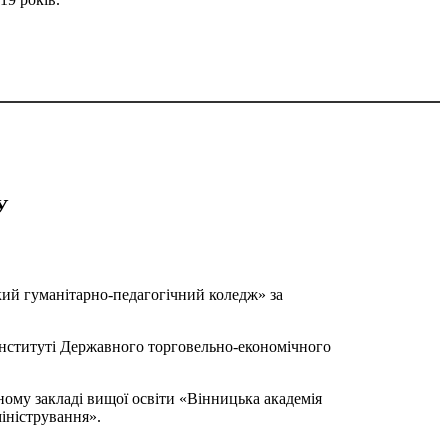
У
кий гуманітарно-педагогічний коледж» за
інституті Державного торговельно-економічного
ному закладі вищої освіти «Вінницька академія
міністрування».