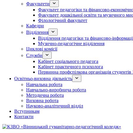
Факультети
Факультет педагогіки та фінансово-економічно
Факультет дошкільної освіти та музичного ми
Філологічний факультет
Кафедри
Відділення
Відділення педагогіки та фінансово-інформаці
Музично-педагогічне відділення
Циклові комісії
Служби
Кабінет соціального педагога
Кабінет практичного психолога
Первинна профспілкова організація студент
Освітньо-виховна діяльність
Навчальна робота
Навчально-виробнича робота
Методична робота
Виховна робота
Науково-аналітичний відділ
Вступникам
Контакти