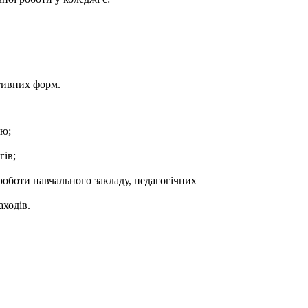
тивних форм.
єю;
гів;
роботи навчального закладу, педагогічних
аходів.