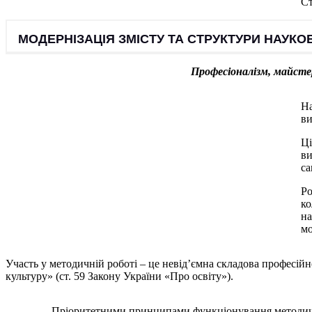
Ст
МОДЕРНІЗАЦІЯ ЗМІСТУ ТА СТРУКТУРИ НАУК
Професіоналізм, майстер
На
ви
Ці
ви
са
Ро
ко
на
мо
Участь у методичній роботі – це невід’ємна складова професійн
культуру» (ст. 59 Закону України «Про освіту»).
Пріоритетними принципами функціонування методично