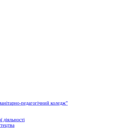
анітарно-педагогічний коледж”
ї діяльності
стецтва