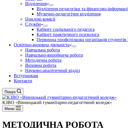
Відділення
Відділення педагогіки та фінансово-інформаці
Музично-педагогічне відділення
Циклові комісії
Служби
Кабінет соціального педагога
Кабінет практичного психолога
Первинна профспілкова організація студент
Освітньо-виховна діяльність
Навчальна робота
Навчально-виробнича робота
Методична робота
Виховна робота
Науково-аналітичний відділ
Вступникам
Контакти
Пошук
КЗВО
«Вінницький гуманітарно-педагогічний коледж»
Меню
МЕТОДИЧНА РОБОТА