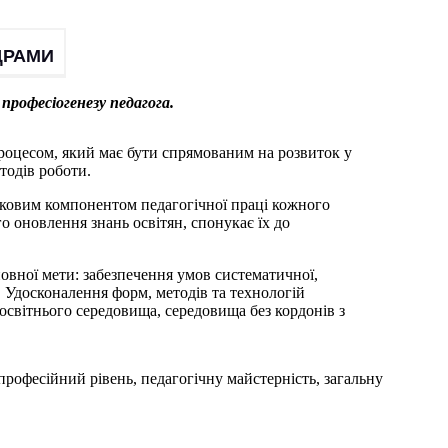
ДРАМИ
професіогенезу педагога.
процесом, який має бути спрямованим на розвиток у
тодів роботи.
зковим компонентом педагогічної праці кожного
о оновлення знань освітян, спонукає їх до
овної мети: забезпечення умов систематичної,
. Удосконалення форм, методів та технологій
освітнього середовища, середовища без кордонів з
професійний рівень, педагогічну майстерність, загальну