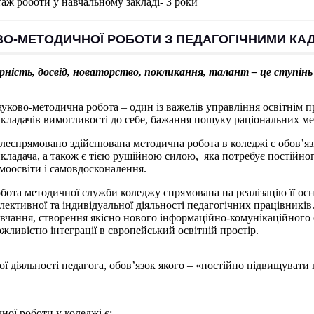
аж роботи у навчальному закладі- 3 роки
ОВО-МЕТОДИЧНОЇ РОБОТИ З ПЕДАГОГІЧНИМИ КА
ність, досвід, новаторство, покликання, талант – це ступінь 
уково-методична робота – один із важелів управління освітнім 
кладачів вимогливості до себе, бажання пошуку раціональних ме
леспрямовано здійснювана методична робота в коледжі є обов’я
кладача, а також є тією рушійною силою, яка потребує постійног
моосвіти і самовдосконалення.
бота методичної служби коледжу спрямована на реалізацію її осн
лективної та індивідуальної діяльності педагогічних працівників
вчання, створення якісно нового інформаційно-комунікаційного 
жливістю інтеграції в європейський освітній простір.
ої діяльності педагога, обов’язок якого – «постійно підвищувати 
ї роботи у коледжі є: