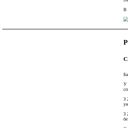
В 
Р
С
Ба
У 
сп
З 
ун
З 
бе