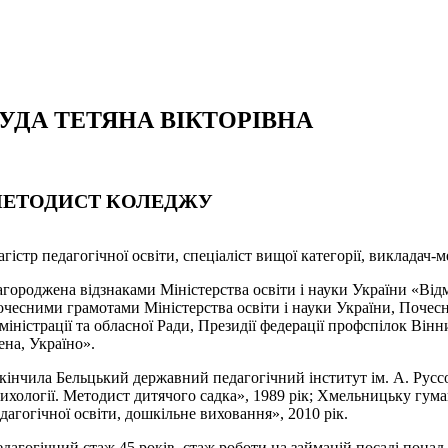
УДА ТЕТЯНА ВІКТОРІВНА
ЕТОДИСТ КОЛЕДЖУ
гістр педагогічної освіти, спеціаліст вищої категорії, викладач-м
городжена відзнаками Міністерства освіти і науки України «Від
чесними грамотами Міністерства освіти і науки України, Почес
міністрації та обласної Ради, Президії федерації профспілок Вінн
ена, Україно».
кінчила Бельцький державний педагогічний інститут ім. А. Руссо
ихології. Методист дитячого садка», 1989 рік; Хмельницьку гума
дагогічної освіти, дошкільне виховання», 2010 рік.
дагогічний стаж 45 років, стаж роботи на займаній посаді понад 