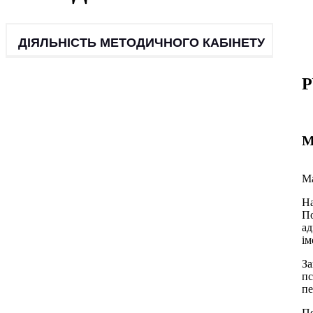
ДІЯЛЬНІСТЬ МЕТОДИЧНОГО КАБІНЕТУ
Р
М
Ма
На
По
ад
ім
За
пс
пе
Пе