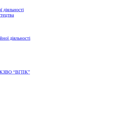
ї діяльності
стецтва
йної діяльності
ів КЗВО “ВГПК”