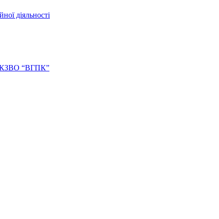
йної діяльності
ів КЗВО “ВГПК”