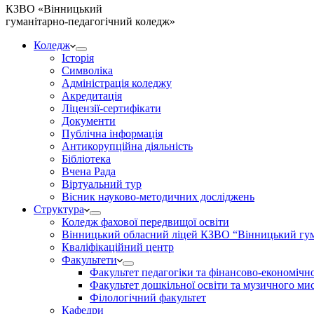
КЗВО
«Вінницький
гуманітарно-педагогічний коледж»
Коледж
Історія
Символіка
Адміністрація коледжу
Акредитація
Ліцензії-сертифікати
Документи
Публічна інформація
Антикорупційна діяльність
Бібліотека
Вчена Рада
Віртуальний тур
Вісник науково-методичних досліджень
Структура
Коледж фахової передвищої освіти
Вінницький обласний ліцей КЗВО “Вінницький гум
Кваліфікаційний центр
Факультети
Факультет педагогіки та фінансово-економічно
Факультет дошкільної освіти та музичного ми
Філологічний факультет
Кафедри