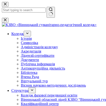
Перейти
до
вмісту
Немає
результатів
Коледж
Історія
Символіка
Адміністрація коледжу
Акредитація
Ліцензії-сертифікати
Документи
Публічна інформація
Антикорупційна діяльність
Бібліотека
Вчена Рада
Віртуальний тур
Вісник науково-методичних досліджень
Структура
Коледж фахової передвищої освіти
Вінницький обласний ліцей КЗВО “Вінницький гум
Кваліфікаційний центр