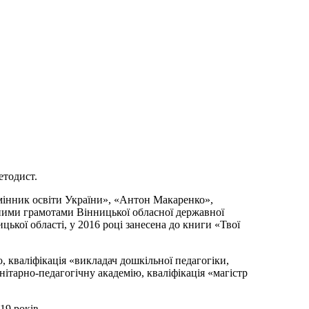
етодист.
мінник освіти України», «Антон Макаренко»,
ними грамотами Вінницької обласної державної
ицької області, у 2016 році занесена до книги «Твої
, кваліфікація «викладач дошкільної педагогіки,
нітарно-педагогічну академію, кваліфікація «магістр
19 років.