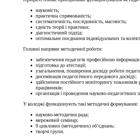
науковість;
практична спрямованість;
систематичність, послідовність, масовість;
єдність теорії і практики;
діагностичний підхід;
оптимальне поєднання індивідуальних та колек
Головні напрями методичної роботи:
забезпечення педагогів професійною інформаці
підготовка до атестації;
узагальнення, поширення досвіду роботи педаго
дисемінація педагогічного передового досвіду;
здійснення постійного моніторингу показників 
працівників;
організація і проведення науково-педагогічних з
У коледжі функціонують такі методичні формування:
науково-методична рада;
мережевий семінар;
9 циклових (методичних) об’єднань;
творчі групи.