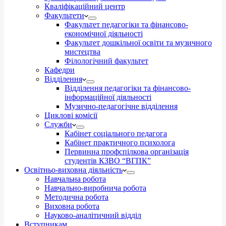
Кваліфікаційний центр
Факультети
Факультет педагогіки та фінансово-
економічної діяльності
Факультет дошкільної освіти та музичного
мистецтва
Філологічний факультет
Кафедри
Відділення
Відділення педагогіки та фінансово-
інформаційної діяльності
Музично-педагогічне відділення
Циклові комісії
Служби
Кабінет соціального педагога
Кабінет практичного психолога
Первинна профспілкова організація
студентів КЗВО “ВГПК”
Освітньо-виховна діяльність
Навчальна робота
Навчально-виробнича робота
Методична робота
Виховна робота
Науково-аналітичний відділ
Вступникам