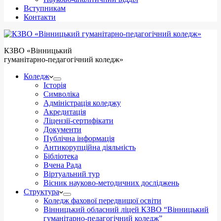
Вступникам
Контакти
КЗВО
«Вінницький
гуманітарно-педагогічний коледж»
Коледж
Історія
Символіка
Адміністрація коледжу
Акредитація
Ліцензії-сертифікати
Документи
Публічна інформація
Антикорупційна діяльність
Бібліотека
Вчена Рада
Віртуальний тур
Вісник науково-методичних досліджень
Структура
Коледж фахової передвищої освіти
Вінницький обласний ліцей КЗВО “Вінницький
гуманітарно-педагогічний коледж”