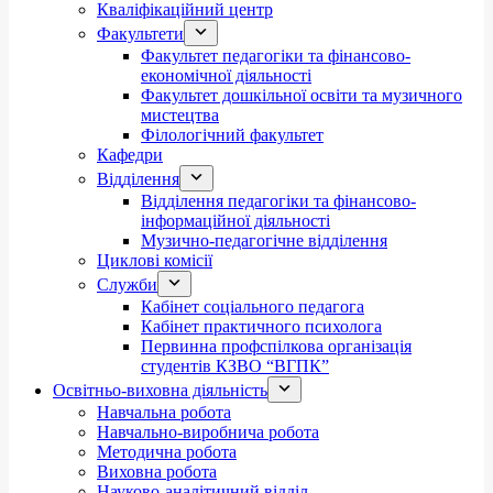
Кваліфікаційний центр
Факультети
Факультет педагогіки та фінансово-
економічної діяльності
Факультет дошкільної освіти та музичного
мистецтва
Філологічний факультет
Кафедри
Відділення
Відділення педагогіки та фінансово-
інформаційної діяльності
Музично-педагогічне відділення
Циклові комісії
Служби
Кабінет соціального педагога
Кабінет практичного психолога
Первинна профспілкова організація
студентів КЗВО “ВГПК”
Освітньо-виховна діяльність
Навчальна робота
Навчально-виробнича робота
Методична робота
Виховна робота
Науково-аналітичний відділ