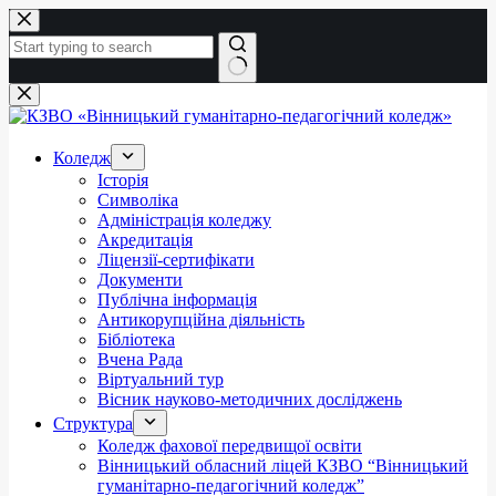
Перейти
до
вмісту
Немає
результатів
Коледж
Історія
Символіка
Адміністрація коледжу
Акредитація
Ліцензії-сертифікати
Документи
Публічна інформація
Антикорупційна діяльність
Бібліотека
Вчена Рада
Віртуальний тур
Вісник науково-методичних досліджень
Структура
Коледж фахової передвищої освіти
Вінницький обласний ліцей КЗВО “Вінницький
гуманітарно-педагогічний коледж”