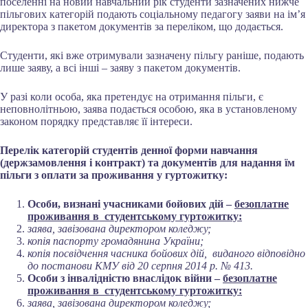
поселенні на новий навчальний рік студенти зазначених нижче
пільгових категорій подають соціальному педагогу заяви на ім’я
директора з пакетом документів за переліком, що додається.
Студенти, які вже отримували зазначену пільгу раніше, подають
лише заяву, а всі інші – заяву з пакетом документів.
У разі коли особа, яка претендує на отримання пільги, є
неповнолітньою, заява подається особою, яка в установленому
законом порядку представляє її інтереси.
Перелік категорій студентів денної форми навчання
(держзамовлення і контракт) та документів для надання їм
пільги з оплати за проживання у гуртожитку:
Особи, визнані учасниками бойових дій –
безоплатне
проживання в студентському гуртожитку:
заява, завізована директором коледжу;
копія паспорту громадянина України;
копія посвідчення часника бойових дій, виданого відповідно
до
постанови КМУ від 20 серпня 2014 р. № 413.
Особи з інвалідністю внаслідок війни –
безоплатне
проживання в студентському гуртожитку:
заява, завізована директором коледжу;