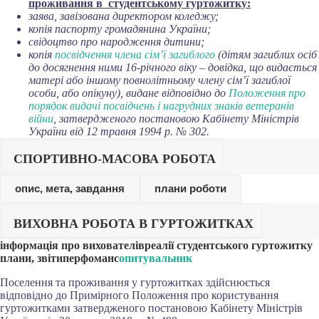
проживання в студентському гуртожитку:
заява, завізована директором коледжу;
копія паспорту громадянина України;
свідоцтво про народження дитини;
копія
посвідчення члена сім’ї загиблого
(дітям загиблих осіб
до досягнення ними 16-річного віку – довідка, що видається
матері або іншому повнолітньому члену сім’ї загиблої
особи, або опікуну), видане відповідно до
Положення про
порядок видачі посвідчень і нагрудних знаків ветеранів
війни
, затвердженого постановою Кабінету Міністрів
України від 12 травня 1994 р. № 302.
СПОРТИВНО-МАСОВА РОБОТА
опис, мета, завдання
плани роботи
ВИХОВНА РОБОТА В ГУРТОЖИТКАХ
інформація про вихователів
pеалії студентського гуртожитку
плани, звіти
перфоманс
опитувальник
Поселення та проживання у гуртожитках здійснюється
відповідно до Примірного Положення про користування
гуртожитками затвердженого постановою Кабінету Міністрів