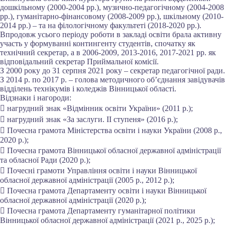
дошкільному (2000-2004 рр.), музично-педагогічному (2004-2008
рр.), гуманітарно-фінансовому (2008-2009 рр.), шкільному (2010-
2014 рр.) – та на філологічному факультеті (2018-2020 рр.).
Впродовж усього періоду роботи в закладі освіти брала активну
участь у формуванні контингенту студентів, спочатку як
технічний секретар, а в 2006-2009, 2013-2016, 2017-2021 рр. як
відповідальний секретар Приймальної комісії.
З 2000 року до 31 серпня 2021 року – секретар педагогічної ради.
З 2014 р. по 2017 р. – голова методичного об’єднання завідувачів
відділень технікумів і коледжів Вінницької області.
Відзнаки і нагороди:
 нагрудний знак «Відмінник освіти України» (2011 р.);
 нагрудний знак «За заслуги. ІІ ступеня» (2016 р.);
 Почесна грамота Міністерства освіти і науки України (2008 р.,
2020 р.);
 Почесна грамота Вінницької обласної державної адміністрації
та обласної Ради (2020 р.);
 Почесні грамоти Управління освіти і науки Вінницької
обласної державної адміністрації (2005 р., 2012 р.);
 Почесна грамота Департаменту освіти і науки Вінницької
обласної державної адміністрації (2020 р.);
 Почесна грамота Департаменту гуманітарної політики
Вінницької обласної державної адміністрації (2021 р., 2025 р.);