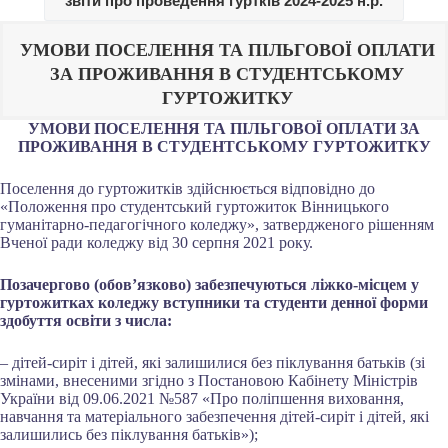
звіти про проведення гуртків 2024-2025 н.р.
УМОВИ ПОСЕЛЕННЯ ТА ПІЛЬГОВОЇ ОПЛАТИ
ЗА ПРОЖИВАННЯ В СТУДЕНТСЬКОМУ
ГУРТОЖИТКУ
УМОВИ ПОСЕЛЕННЯ ТА ПІЛЬГОВОЇ ОПЛАТИ ЗА
ПРОЖИВАННЯ В СТУДЕНТСЬКОМУ ГУРТОЖИТКУ
Поселення до гуртожитків здійснюється відповідно до
«Положення про студентський гуртожиток Вінницького
гуманітарно-педагогічного коледжу», затвердженого рішенням
Вченої ради коледжу від 30 серпня 2021 року.
Позачергово (обов’язково) забезпечуються ліжко-місцем у
гуртожитках коледжу вступники та студенти денної форми
здобуття освіти з числа:
– дітей-сиріт і дітей, які залишилися без піклування батьків (зі
змінами, внесеними згідно з Постановою Кабінету Міністрів
України від 09.06.2021 №587 «Про поліпшення виховання,
навчання та матеріального забезпечення дітей-сиріт і дітей, які
залишились без піклування батьків»);