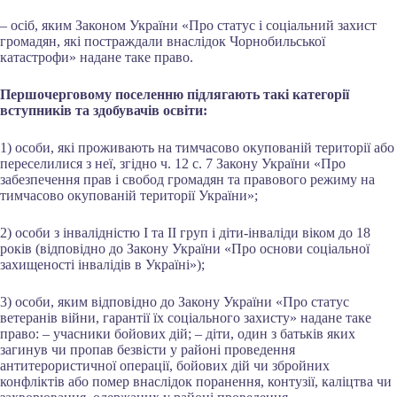
– осіб, яким Законом України «Про статус і соціальний захист
громадян, які постраждали внаслідок Чорнобильської
катастрофи» надане таке право.
Першочерговому поселенню підлягають такі категорії
вступників та здобувачів освіти:
1) особи, які проживають на тимчасово окупованій території або
переселилися з неї, згідно ч. 12 с. 7 Закону України «Про
забезпечення прав і свобод громадян та правового режиму на
тимчасово окупованій території України»;
2) особи з інвалідністю І та ІІ груп і діти-інваліди віком до 18
років (відповідно до Закону України «Про основи соціальної
захищеності інвалідів в Україні»);
3) особи, яким відповідно до Закону України «Про статус
ветеранів війни, гарантії їх соціального захисту» надане таке
право: – учасники бойових дій; – діти, один з батьків яких
загинув чи пропав безвісти у районі проведення
антитерористичної операції, бойових дій чи збройних
конфліктів або помер внаслідок поранення, контузії, каліцтва чи