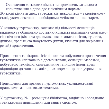
Освітлення житлових кімнат та приміщень загального
користування відповідає гігієнічним нормам.
Житлові кімнати двох гуртожитків знаходяться у задовільному
стані, укомплектовані необхідними меблями та інвентарем.
У кожному гуртожитку, залежно від кількості мешканців,
виділено та обладнано достатню кількість приміщень санітарно-
гігієнічного (кімната для вмивання, кімнати гігієни, туалети,
душові, пральні) та побутового (кухні, кімнати для зберігання
речей) призначення.
Приміщення санітарно-гігієнічного та побутового призначення
гуртожитків капітально відремонтовані, оснащені меблями,
побутовою технікою, сантехнічним та іншим інвентарем
відповідно до чинних санітарних норм та правил утримання
гуртожитків.
Приміщення для прання у гуртожитках укомплектовані
пральними машинами-автоматами.
У гуртожитку № 1 розміщена бібліотека, виділено і обладнано
тренажерами приміщення для занять спортом.