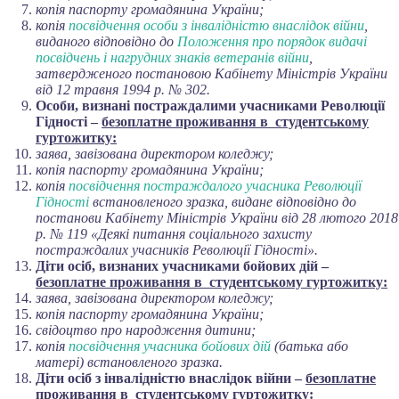
копія паспорту громадянина України;
копія
посвідчення особи з інвалідністю внаслідок війни
,
виданого відповідно до
Положення про порядок видачі
посвідчень і нагрудних знаків ветеранів війни
,
затвердженого постановою Кабінету Міністрів України
від 12 травня 1994 р. № 302.
Особи, визнані постраждалими учасниками Революції
Гідності
–
безоплатне проживання в студентському
гуртожитку:
заява, завізована директором коледжу;
копія паспорту громадянина України;
копія
посвідчення постраждалого учасника Революції
Гідності
встановленого зразка, видане відповідно до
постанови Кабінету Міністрів України від 28 лютого 2018
р. № 119 «Деякі питання соціального захисту
постраждалих учасників Революції Гідності»
.
Діти осіб, визнаних учасниками бойових дій –
безоплатне проживання в студентському гуртожитку:
заява, завізована директором коледжу;
копія паспорту громадянина України;
свідоцтво про народження дитини;
копія
посвідчення учасника бойових дій
(батька або
матері) встановленого зразка.
Діти осіб з інвалідністю внаслідок війни
–
безоплатне
проживання в студентському гуртожитку: