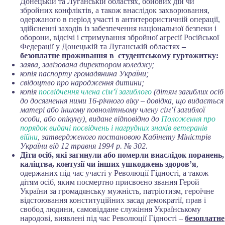
Донецькій та Луганській областях, бойових дій чи
збройних конфліктів, а також внаслідок захворювання,
одержаного в період участі в антитерористичній операції,
здійсненні заходів із забезпечення національної безпеки і
оборони, відсічі і стримування збройної агресії Російської
Федерації у Донецькій та Луганській областях
–
безоплатне проживання в студентському гуртожитку:
заява, завізована директором коледжу;
копія паспорту громадянина України;
свідоцтво про народження дитини;
копія
посвідчення члена сім’ї загиблого
(дітям загиблих осіб
до досягнення ними 16-річного віку – довідка, що видається
матері або іншому повнолітньому члену сім’ї загиблої
особи, або опікуну), видане відповідно до
Положення про
порядок видачі посвідчень і нагрудних знаків ветеранів
війни
, затвердженого постановою Кабінету Міністрів
України від 12 травня 1994 р. № 302.
Діти осіб, які загинули або померли внаслідок поранень,
каліцтва, контузії чи інших ушкоджень здоров’я
,
одержаних під час участі у Революції Гідності, а також
дітям осіб, яким посмертно присвоєно звання Герой
України за громадянську мужність, патріотизм, героїчне
відстоювання конституційних засад демократії, прав і
свобод людини, самовіддане служіння Українському
народові, виявлені під час Революції Гідності –
безоплатне