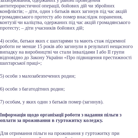
захворювання, одержаних у районі проведення
антитерористичної операції, бойових дій чи збройних
конфліктів; – діти, один з батьків яких загинув під час акцій
громадянського протесту або помер внаслідок поранення,
контузії чи каліцтва, одержаних під час акцій громадянського
протесту; – діти учасників бойових дій;
4) особи, батьки яких є шахтарями та мають стаж підземної
роботи не менше 15 років або загинули в результаті нещасного
випадку на виробництві чи стали інвалідами І або ІІ групи
відповідно до Закону України «Про підвищення престижності
шахтарської праці»;
5) особи з малозабезпечених родин;
6) особи з багатодітних родин;
7) особам, у яких один з батьків помер (загинув).
Інформація щодо організації роботи з надання пільги з
оплати за проживання в гуртожитку коледжу.
Для отримання пільги на проживання у гуртожитку при