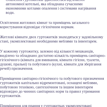
автономної котельні, яка обладнана сучасними
економними котлами опалення і системами нагрівання
води.
Освітлення житлових кімнат та приміщень загального
користування відповідає гігієнічним нормам.
Житлові кімнати двох гуртожитків знаходяться у задовільному
стані, укомплектовані необхідними меблями та інвентарем.
У кожному гуртожитку, залежно від кількості мешканців,
виділено та обладнано достатню кількість приміщень санітарно-
гігієнічного (кімната для вмивання, кімнати гігієни, туалети,
душові, пральні) та побутового (кухні, кімнати для зберігання
речей) призначення.
Приміщення санітарно-гігієнічного та побутового призначення
гуртожитків капітально відремонтовані, оснащені меблями,
побутовою технікою, сантехнічним та іншим інвентарем
відповідно до чинних санітарних норм та правил утримання
гуртожитків.
Приміщення для прання у гуртожитках укомплектовані