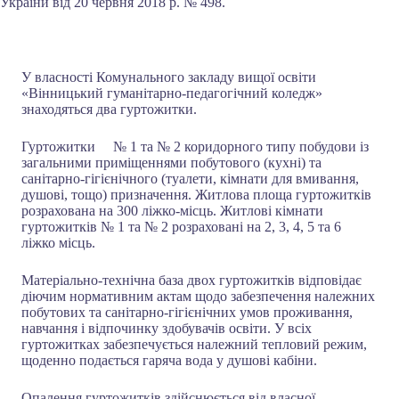
України від 20 червня 2018 р. № 498.
У власності Комунального закладу вищої освіти
«Вінницький гуманітарно-педагогічний коледж»
знаходяться два гуртожитки.
Гуртожитки № 1 та № 2 коридорного типу побудови із
загальними приміщеннями побутового (кухні) та
санітарно-гігієнічного (туалети, кімнати для вмивання,
душові, тощо) призначення. Житлова площа гуртожитків
розрахована на 300 ліжко-місць. Житлові кімнати
гуртожитків № 1 та № 2 розраховані на 2, 3, 4, 5 та 6
ліжко місць.
Матеріально-технічна база двох гуртожитків відповідає
діючим нормативним актам щодо забезпечення належних
побутових та санітарно-гігієнічних умов проживання,
навчання і відпочинку здобувачів освіти. У всіх
гуртожитках забезпечується належний тепловий режим,
щоденно подається гаряча вода у душові кабіни.
Опалення гуртожитків здійснюється від власної