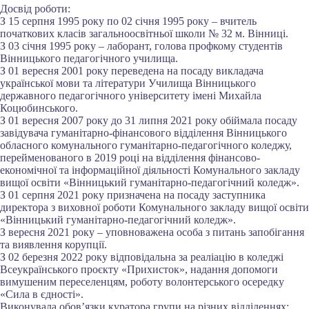
Досвід роботи:
З 15 серпня 1995 року по 02 січня 1995 року – вчитель
початкових класів загальноосвітньої школи № 32 м. Вінниці.
З 03 січня 1995 року – лаборант, голова профкому студентів
Вінницького педагогічного училища.
З 01 вересня 2001 року переведена на посаду викладача
української мови та літератури Училища Вінницького
державного педагогічного університету імені Михайла
Коцюбинського.
З 01 вересня 2007 року до 31 липня 2021 року обіймала посаду
завідувача гуманітарно-фінансового відділення Вінницького
обласного комунального гуманітарно-педагогічного коледжу,
перейменованого в 2019 році на відділення фінансово-
економічної та інформаційної діяльності Комунального закладу
вищої освіти «Вінницький гуманітарно-педагогічний коледж».
З 01 серпня 2021 року призначена на посаду заступника
директора з виховної роботи Комунального закладу вищої освіти
«Вінницький гуманітарно-педагогічний коледж».
З вересня 2021 року – уповноважена особа з питань запобігання
та виявлення корупції.
З 02 березня 2022 року відповідальна за реаліацію в коледжі
Всеукраїнського проєкту «Прихисток», надання допомоги
вимушеним переселенцям, роботу волонтерського осередку
«Сила в єдності».
Виконувала обов’язки куратора групи на різних відділеннях: