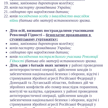
заява, завізована директором коледжу;
копія паспорту громадянина України;
свідоцтво про народження дитини;
копія
посвідчення особи з інвалідністю внаслідок
війни
(батька або матері) встановленого зразка.
Діти осіб, визнаних постраждалими учасниками
Революції Гідності –
безоплатне проживання в
студентському гуртожитку:
заява, завізована директором коледжу;
копія паспорту громадянина України;
свідоцтво про народження дитини;
копія
посвідчення постраждалого учасника Революції
Гідності
(батька або матері) встановленого зразка.
Діти, один з батьків яких загинув
у районі проведення
антитерористичної операції, здійснення заходів із
забезпечення національної безпеки і оборони, відсічі і
стримування збройної агресії Російської Федерації у
Донецькій та Луганській областях, бойових дій чи
збройних конфліктів або помер внаслідок поранення,
контузії чи каліцтва, одержаних у районі проведення
антитерористичної операції, здійснення заходів із
забезпечення національної безпеки і оборони, відсічі і
стримування збройної агресії Російської Федерації у