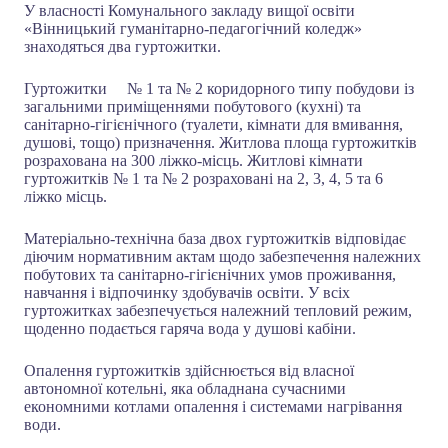
У власності Комунального закладу вищої освіти
«Вінницький гуманітарно-педагогічний коледж»
знаходяться два гуртожитки.
Гуртожитки № 1 та № 2 коридорного типу побудови із
загальними приміщеннями побутового (кухні) та
санітарно-гігієнічного (туалети, кімнати для вмивання,
душові, тощо) призначення. Житлова площа гуртожитків
розрахована на 300 ліжко-місць. Житлові кімнати
гуртожитків № 1 та № 2 розраховані на 2, 3, 4, 5 та 6
ліжко місць.
Матеріально-технічна база двох гуртожитків відповідає
діючим нормативним актам щодо забезпечення належних
побутових та санітарно-гігієнічних умов проживання,
навчання і відпочинку здобувачів освіти. У всіх
гуртожитках забезпечується належний тепловий режим,
щоденно подається гаряча вода у душові кабіни.
Опалення гуртожитків здійснюється від власної
автономної котельні, яка обладнана сучасними
економними котлами опалення і системами нагрівання
води.