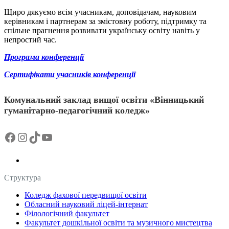
Щиро дякуємо всім учасникам, доповідачам, науковим
керівникам і партнерам за змістовну роботу, підтримку та
спільне прагнення розвивати українську освіту навіть у
непростий час.
Програма конференції
Сертифікати учасників конференції
Комунальний заклад вищої освіти «Вінницький
гуманітарно-педагогічний коледж»
Facebook
Instagram
TikTok
YouTube
Структура
Коледж фахової передвищої освіти
Обласний науковий ліцей-інтернат
Філологічний факультет
Факультет дошкільної освіти та музичного мистецтва