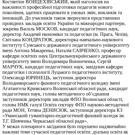
Костянтин ВОЙЦЕХІВСЬКИЙ, який наголосив на
важливості професійної підготовки педагогів нового
покоління, здатних працювати в умовах змін, викликів та
інновацій. До учасників також звернулися представники
провідних закладів освіти України та міжнародні партнери,
зокрема Василь МОСКОВ, кандидат педагогічних наук,
директор Академії економіки та педагогіки (м. Прага, Чехія),
Світлана КОНДРАТЮК, директорка навчально-наукового
інституту Сумського державного педагогічного університету
імені Антона Макаренка, Наталія САВЧЕНКО, професор
кафедри освітніх наук Центральноукраїнського державного
університету імені Володимира Винниченка, Сергій
МАРЧУК, кандидат педагогічних наук, завідувач кафедри
педагогіки і психології Луцького педагогічного інституту,
Олександр ЮРИНЕЦЬ, заступник директора
Володимирського фахового педагогічного коледжу імені
Агатангела Кримського Волинської обласної ради, кандидат
педагогічних наук, голова методичного об’єднання
заступників директорів закладів ФПО Волинської області,
голова НМК галузі Освіта сектору ФПО науково-методичної
ради МОН, Тетяна ДЕНИСЮК, заступниця директора КЗ
«Уманський гуманітарно-педагогічний фаховий коледж ім.
Т.Г. Шевченка Черкаської обласної ради».
У межах пленарного засідання було порушено надзвичайно
важливі теми сучасної педагогічної освіти: дуальна освіта як