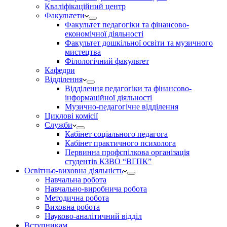
Кваліфікаційний центр
Факультети
Факультет педагогіки та фінансово-
економічної діяльності
Факультет дошкільної освіти та музичного
мистецтва
Філологічний факультет
Кафедри
Відділення
Відділення педагогіки та фінансово-
інформаційної діяльності
Музично-педагогічне відділення
Циклові комісії
Служби
Кабінет соціального педагога
Кабінет практичного психолога
Первинна профспілкова організація
студентів КЗВО “ВГПК”
Освітньо-виховна діяльність
Навчальна робота
Навчально-виробнича робота
Методична робота
Виховна робота
Науково-аналітичний відділ
Вступникам