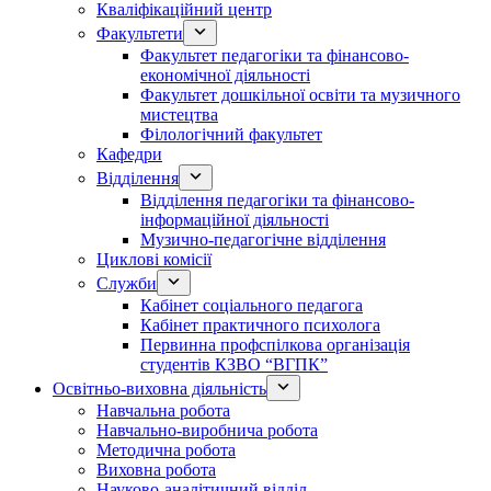
Кваліфікаційний центр
Факультети
Факультет педагогіки та фінансово-
економічної діяльності
Факультет дошкільної освіти та музичного
мистецтва
Філологічний факультет
Кафедри
Відділення
Відділення педагогіки та фінансово-
інформаційної діяльності
Музично-педагогічне відділення
Циклові комісії
Служби
Кабінет соціального педагога
Кабінет практичного психолога
Первинна профспілкова організація
студентів КЗВО “ВГПК”
Освітньо-виховна діяльність
Навчальна робота
Навчально-виробнича робота
Методична робота
Виховна робота
Науково-аналітичний відділ