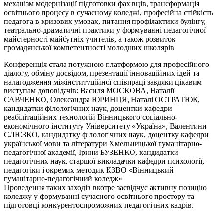
механізм модернізації підготовки фахівців, трансформація
освітнього процесу в сучасному коледжі, професійна стійкість
педагога в кризових умовах, питання профілактики булінгу,
театрально-драматичні практики у формуванні педагогічної
майстерності майбутніх учителів, а також розвиток
громадянської компетентності молодших школярів.
Конференція стала потужною платформою для професійного
діалогу, обміну досвідом, презентації інноваційних ідей та
налагодження міжінституційної співпраці завдяки цікавим
виступам доповідачів: Василя МОСКОВА, Наталії
САВЧЕНКО, Олександра ЮРИНЦЯ, Наталі ОСТРАТЮК,
кандидатки філологічних наук, доцентки кафедри
реабілітаційних технологій Вінницького соціально-
економічного інституту Університету «Україна», Валентини
СЛЮЗКО, кандидатку філологічних наук, доцентку кафедри
української мови та літератури Хмельницької гуманітарно-
педагогічної академії, Ірини БУЗЕНКО, кандидатки
педагогічних наук, старшої викладачки кафедри психології,
педагогіки і окремих методик КЗВО «Вінницький
гуманітарно-педагогічний коледж»
Проведення таких заходів вкотре засвідчує активну позицію
коледжу у формуванні сучасного освітнього простору та
підготовці конкурентоспроможних педагогічних кадрів.