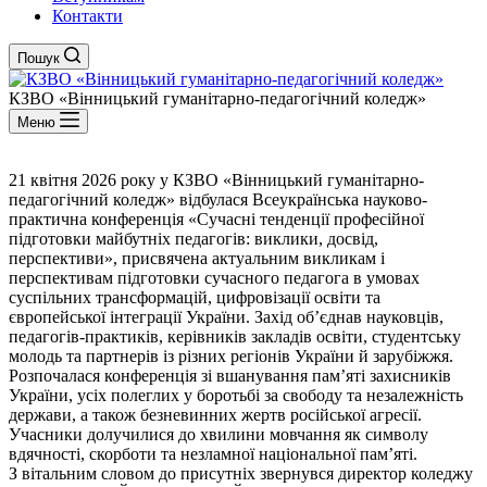
Контакти
Пошук
КЗВО
«Вінницький гуманітарно-педагогічний коледж»
Меню
21 квітня 2026 року у КЗВО «Вінницький гуманітарно-
педагогічний коледж» відбулася Всеукраїнська науково-
практична конференція «Сучасні тенденції професійної
підготовки майбутніх педагогів: виклики, досвід,
перспективи», присвячена актуальним викликам і
перспективам підготовки сучасного педагога в умовах
суспільних трансформацій, цифровізації освіти та
європейської інтеграції України. Захід об’єднав науковців,
педагогів-практиків, керівників закладів освіти, студентську
молодь та партнерів із різних регіонів України й зарубіжжя.
Розпочалася конференція зі вшанування пам’яті захисників
України, усіх полеглих у боротьбі за свободу та незалежність
держави, а також безневинних жертв російської агресії.
Учасники долучилися до хвилини мовчання як символу
вдячності, скорботи та незламної національної пам’яті.
З вітальним словом до присутніх звернувся директор коледжу