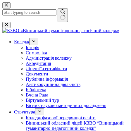
Перейти
до
вмісту
Немає
результатів
Коледж
Історія
Символіка
Адміністрація коледжу
Акредитація
Ліцензії-сертифікати
Документи
Публічна інформація
Антикорупційна діяльність
Бібліотека
Вчена Рада
Віртуальний тур
Вісник науково-методичних досліджень
Структура
Коледж фахової передвищої освіти
Вінницький обласний ліцей КЗВО “Вінницький
гуманітарно-педагогічний коледж”