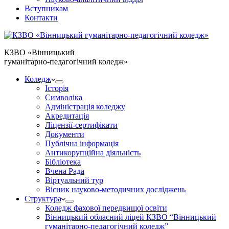
Вступникам
Контакти
КЗВО
«Вінницький
гуманітарно-педагогічний коледж»
Коледж
Історія
Символіка
Адміністрація коледжу
Акредитація
Ліцензії-сертифікати
Документи
Публічна інформація
Антикорупційна діяльність
Бібліотека
Вчена Рада
Віртуальний тур
Вісник науково-методичних досліджень
Структура
Коледж фахової передвищої освіти
Вінницький обласний ліцей КЗВО “Вінницький
гуманітарно-педагогічний коледж”