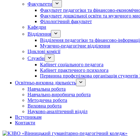
Факультети
Факультет педагогіки та фінансово-економічно
Факультет дошкільної освіти та музичного ми
Філологічний факультет
Кафедри
Відділення
Відділення педагогіки та фінансово-інформаці
Музично-педагогічне відділення
Циклові комісії
Служби
Кабінет соціального педагога
Кабінет практичного психолога
Первинна профспілкова організація студент
Освітньо-виховна діяльність
Навчальна робота
Навчально-виробнича робота
Методична робота
Виховна робота
Науково-аналітичний відділ
Вступникам
Контакти