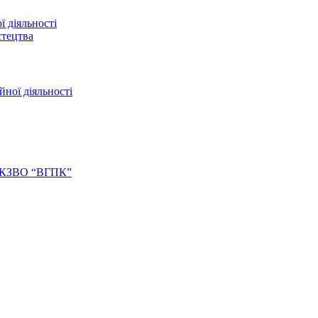
ї діяльності
стецтва
йної діяльності
ів КЗВО “ВГПК”