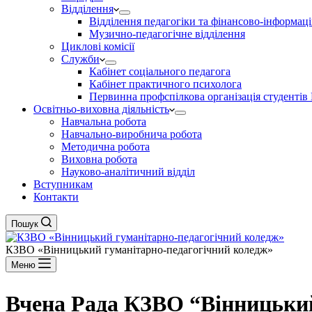
Відділення
Відділення педагогіки та фінансово-інформаці
Музично-педагогічне відділення
Циклові комісії
Служби
Кабінет соціального педагога
Кабінет практичного психолога
Первинна профспілкова організація студент
Освітньо-виховна діяльність
Навчальна робота
Навчально-виробнича робота
Методична робота
Виховна робота
Науково-аналітичний відділ
Вступникам
Контакти
Пошук
КЗВО
«Вінницький гуманітарно-педагогічний коледж»
Меню
Вчена Рада КЗВО “Вінницький