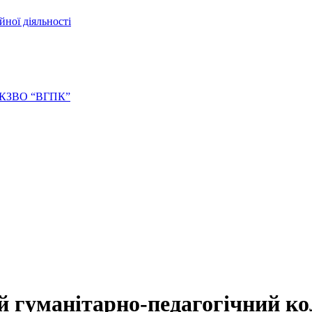
йної діяльності
ів КЗВО “ВГПК”
 гуманітарно-педагогічний к