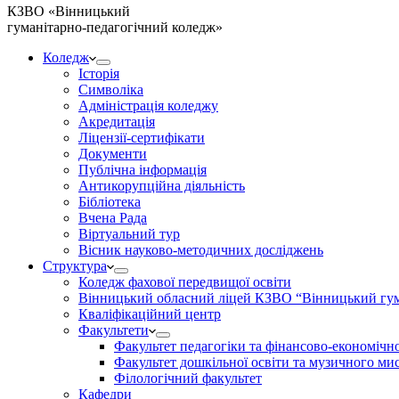
КЗВО
«Вінницький
гуманітарно-педагогічний коледж»
Коледж
Історія
Символіка
Адміністрація коледжу
Акредитація
Ліцензії-сертифікати
Документи
Публічна інформація
Антикорупційна діяльність
Бібліотека
Вчена Рада
Віртуальний тур
Вісник науково-методичних досліджень
Структура
Коледж фахової передвищої освіти
Вінницький обласний ліцей КЗВО “Вінницький гум
Кваліфікаційний центр
Факультети
Факультет педагогіки та фінансово-економічно
Факультет дошкільної освіти та музичного ми
Філологічний факультет
Кафедри