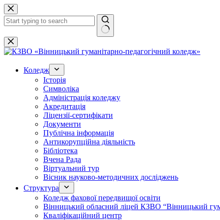
Перейти
до
вмісту
Немає
результатів
Коледж
Історія
Символіка
Адміністрація коледжу
Акредитація
Ліцензії-сертифікати
Документи
Публічна інформація
Антикорупційна діяльність
Бібліотека
Вчена Рада
Віртуальний тур
Вісник науково-методичних досліджень
Структура
Коледж фахової передвищої освіти
Вінницький обласний ліцей КЗВО “Вінницький гум
Кваліфікаційний центр