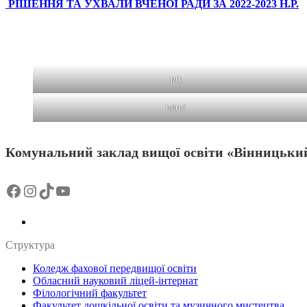
РІШЕННЯ ТА УХВАЛИ ВЧЕНОЇ РАДИ ЗА 2022-2023 Н.Р.
ptr
hdrpl
Комунальний заклад вищої освіти «Вінницький
Facebook
Instagram
TikTok
YouTube
Структура
Коледж фахової передвищої освіти
Обласний науковий ліцей-інтернат
Філологічний факультет
Факультет дошкільної освіти та музичного мистецтва