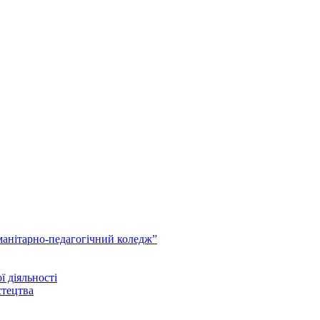
анітарно-педагогічний коледж”
ї діяльності
стецтва