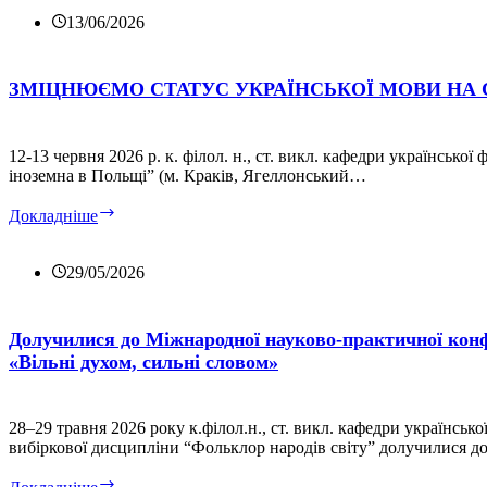
Вченої
ради
13/06/2026
коледжу
ЗМІЦНЮЄМО СТАТУС УКРАЇНСЬКОЇ МОВИ НА С
12-13 червня 2026 р. к. філол. н., ст. викл. кафедри українськ
іноземна в Польщі” (м. Краків, Ягеллонський…
ЗМІЦНЮЄМО
Докладніше
СТАТУС
УКРАЇНСЬКОЇ
МОВИ
29/05/2026
НА
СВІТОВІЙ
АРЕНІ
Долучилися до Міжнародної науково-практичної конф
«Вільні духом, сильні словом»
28–29 травня 2026 року к.філол.н., ст. викл. кафедри українськ
вибіркової дисципліни “Фольклор народів світу” долучилися 
Долучилися