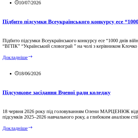
10/07/2026
Підбито підсумки Всеукраїнського конкурсу есе “100
Підбито підсумки Всеукраїнського конкурсу есе “1000 днів ві
“ВГПК” “Український словограй ” на чолі з керівником Клочко
Підбито
Докладніше
підсумки
Всеукраїнського
конкурсу
18/06/2026
есе
“1000
днів
Підсумкове засідання Вченої ради коледжу
війни.
Мій
шлях”
18 червня 2026 року під головуванням Олени МАРЦЕНЮК відбуло
підсумків 2025–2026 навчального року, а глибоким аналізом ст
Підсумкове
Докладніше
засідання