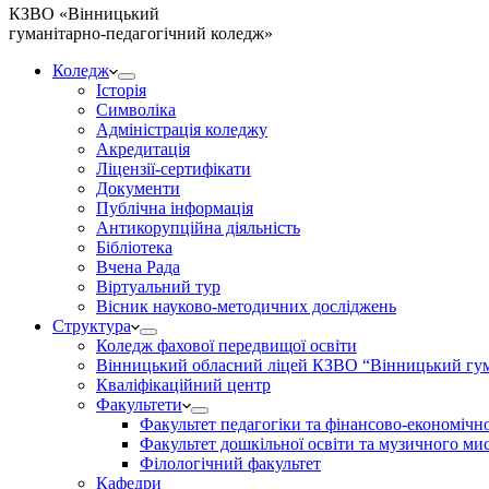
КЗВО
«Вінницький
гуманітарно-педагогічний коледж»
Коледж
Історія
Символіка
Адміністрація коледжу
Акредитація
Ліцензії-сертифікати
Документи
Публічна інформація
Антикорупційна діяльність
Бібліотека
Вчена Рада
Віртуальний тур
Вісник науково-методичних досліджень
Структура
Коледж фахової передвищої освіти
Вінницький обласний ліцей КЗВО “Вінницький гум
Кваліфікаційний центр
Факультети
Факультет педагогіки та фінансово-економічно
Факультет дошкільної освіти та музичного ми
Філологічний факультет
Кафедри