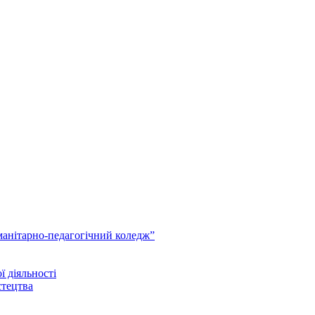
анітарно-педагогічний коледж”
ї діяльності
стецтва