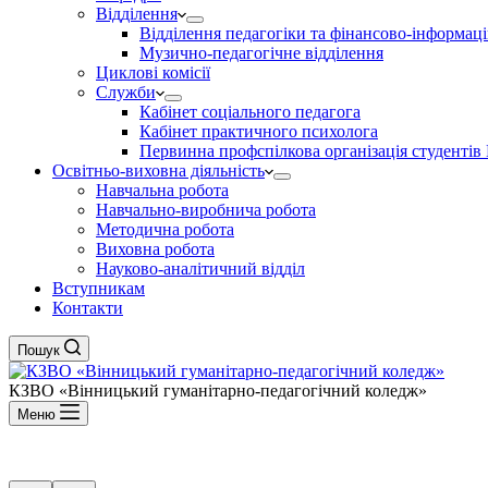
Відділення
Відділення педагогіки та фінансово-інформаці
Музично-педагогічне відділення
Циклові комісії
Служби
Кабінет соціального педагога
Кабінет практичного психолога
Первинна профспілкова організація студент
Освітньо-виховна діяльність
Навчальна робота
Навчально-виробнича робота
Методична робота
Виховна робота
Науково-аналітичний відділ
Вступникам
Контакти
Пошук
КЗВО
«Вінницький гуманітарно-педагогічний коледж»
Меню