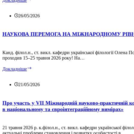
Докладніше
до
Міжнародної
науково-
26/05/2026
практичної
конференції
«Сімнадцяті
НАУКОВА ПЕРЕМОГА НА МІЖНАРОДНОМУ РІВ
фольклористичні
читання,
присвячені
Канд. філол.н., ст. викл. кафедри української філології Олена 
професору
проходив 15–25 травня 2026 року! На…
Лідії
Дунаєвській
НАУКОВА
Докладніше
«Вільні
ПЕРЕМОГА
духом,
НА
сильні
МІЖНАРОДНОМУ
21/05/2026
словом»
РІВНІ
Про участь у VІІ Міжнародній науково-практичній ко
в національному та євроінтеграційному вимірах»
21 травня 2026 р. к.філол.н., ст. викл. кафедри української ф
актуальні проблеми становлення і розвитку особистості в…