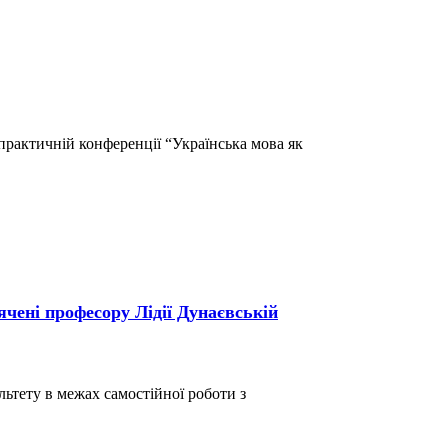
о-практичній конференції “Українська мова як
чені професору Лідії Дунаєвській
ультету в межах самостійної роботи з