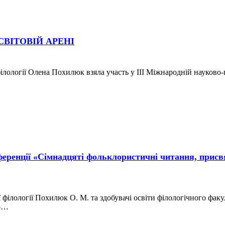
ВІТОВІЙ АРЕНІ
ої філології Олена Похилюк взяла участь у ІІІ Міжнародній науков
еренції «Сімнадцяті фольклористичні читання, присвя
ої філології Похилюк О. М. та здобувачі освіти філологічного фак
до…