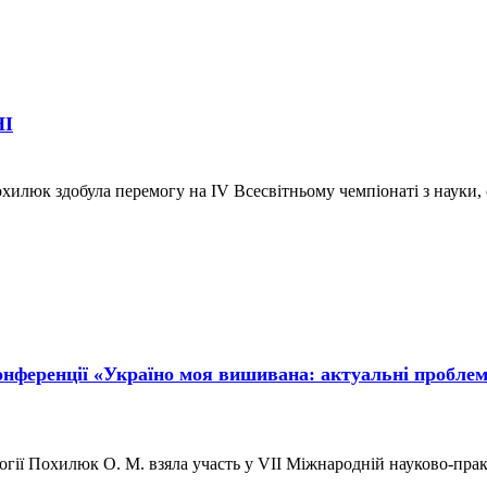
НІ
Похилюк здобула перемогу на IV Всесвітньому чемпіонаті з науки, 
нференції «Україно моя вишивана: актуальні проблеми
ілології Похилюк О. М. взяла участь у VІІ Міжнародній науково-пр