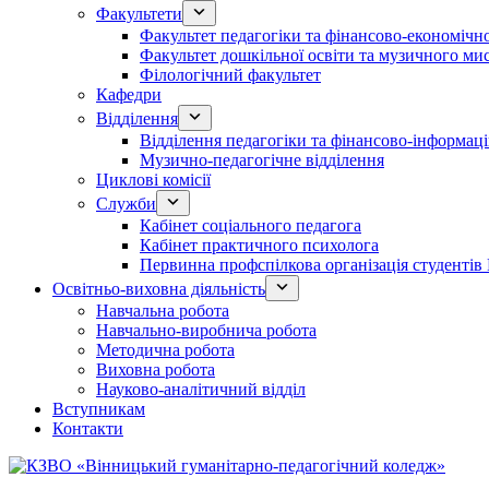
Факультети
Факультет педагогіки та фінансово-економічно
Факультет дошкільної освіти та музичного ми
Філологічний факультет
Кафедри
Відділення
Відділення педагогіки та фінансово-інформаці
Музично-педагогічне відділення
Циклові комісії
Служби
Кабінет соціального педагога
Кабінет практичного психолога
Первинна профспілкова організація студент
Освітньо-виховна діяльність
Навчальна робота
Навчально-виробнича робота
Методична робота
Виховна робота
Науково-аналітичний відділ
Вступникам
Контакти