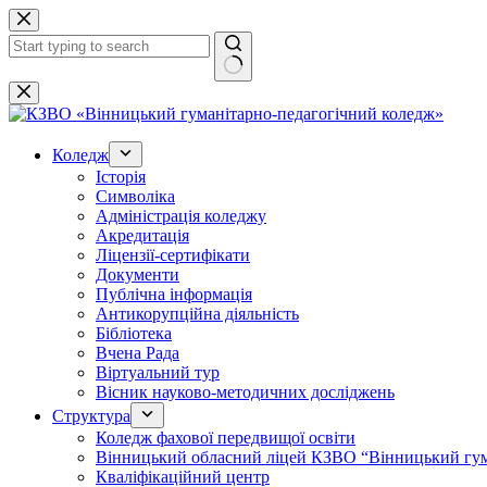
Перейти
до
вмісту
Немає
результатів
Коледж
Історія
Символіка
Адміністрація коледжу
Акредитація
Ліцензії-сертифікати
Документи
Публічна інформація
Антикорупційна діяльність
Бібліотека
Вчена Рада
Віртуальний тур
Вісник науково-методичних досліджень
Структура
Коледж фахової передвищої освіти
Вінницький обласний ліцей КЗВО “Вінницький гум
Кваліфікаційний центр