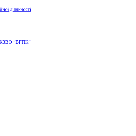
йної діяльності
ів КЗВО “ВГПК”