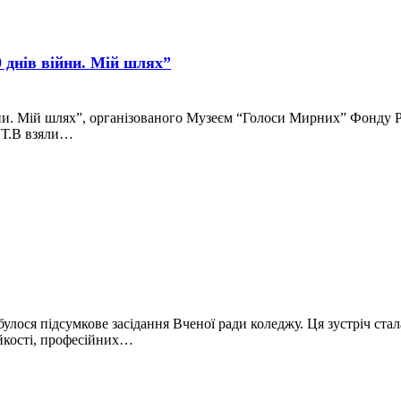
0 днів війни. Мій шлях”
йни. Мій шлях”, організованого Музеєм “Голоси Мирних” Фонду 
 Т.В взяли…
ся підсумкове засідання Вченої ради коледжу. Ця зустріч стал
ійкості, професійних…