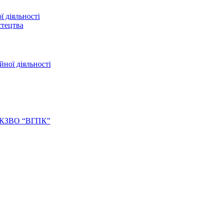
ї діяльності
стецтва
йної діяльності
ів КЗВО “ВГПК”