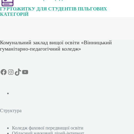
ГУРТОЖИТКУ ДЛЯ СТУДЕНТІВ ПІЛЬГОВИХ
КАТЕГОРІЙ
Комунальний заклад вищої освіти «Вінницький
гуманітарно-педагогічний коледж»
Facebook
Instagram
TikTok
YouTube
Структура
Коледж фахової передвищої освіти
Обласний науковий ліцей-інтернат