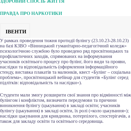
ЗДОРОВИЙ СПОСІБ ЖИТТЯ
ПРАВДА ПРО НАРКОТИКИ
ІВЕНТИ
У рамках проведення тижня протидії булінгу (23.10.23-28.10.23)
на базі КЗВО «Вінницький гуманітарно-педагогічний коледж»
психологічною службою було проведено ряд просвітницьких та
профілактичних заходів, спрямованих на інформування
учасників освітнього процесу про булінг, його види та прояви,
наслідки та відповідальність (оформлення інформаційного
стенду, виставка плакатів та малюнків, квест «Булінг – соціальна
проблема», просвітницький вебінар для студентів «Булінг серед
підлітків: відповідальність та наслідки»).
Студенти мали змогу розширити свої знання про відмінності між
булінгом і конфліктом, визначити передумови та причини
виникнення булінгу (цькування) в закладі освіти; учасників
булінгу (цькування) в закладі освіти, їх ролі («коло цькування»);
наслідки цькування для кривдника, потерпілого, спостерігачів, а
також для закладу освіти та освітнього середовища.