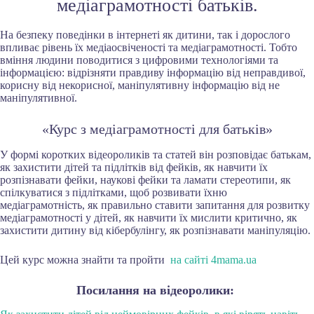
медіаграмотності батьків.
На безпеку поведінки в інтернеті як дитини, так і дорослого
впливає рівень їх медіаосвіченості та медіаграмотності. Тобто
вміння людини поводитися з цифровими технологіями та
інформацією: відрізняти правдиву інформацію від неправдивої,
корисну від некорисної, маніпулятивну інформацію від не
маніпулятивної.
«Курс з медіаграмотності для батьків»
У формі коротких відеороликів та статей він розповідає батькам,
як захистити дітей та підлітків від фейків, як навчити їх
розпізнавати фейки, наукові фейки та ламати стереотипи, як
спілкуватися з підлітками, щоб розвивати їхню
медіаграмотність, як правильно ставити запитання для розвитку
медіаграмотності у дітей, як навчити їх мислити критично, як
захистити дитину від кібербулінгу, як розпізнавати маніпуляцію.
Цей курс можна знайти та пройти
на сайті 4mama.ua
Посилання на відеоролики: