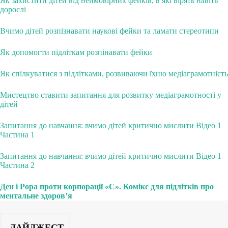
Як захистити дітей від неймовірних фейків, в які вірять навіть
дорослі
Вчимо дітей розпізнавати наукові фейки та ламати стереотипи
Як допомогти підліткам розпінавати фейки
Як спілкуватися з підлітками, розвиваючи їхню медіаграмотність
Мистецтво ставити запитання для розвитку медіаграмотності у
дітей
Запитання до навчання: вчимо дітей критично мислити Відео 1
Частина 1
Запитання до навчання: вчимо дітей критично мислити Відео 1
Частина 2
Ден і Рора проти корпорації «С». Комікс для підлітків про
ментальне здоров’я
ДАЙДЖЕСТ