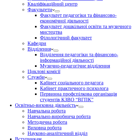
Кваліфікаційний центр
Факультети
Факультет педагогіки та фінансово-
економічної діяльності
Факультет дошкільної освіти та музичного
мистецтва
Філологічний факультет
Кафедри
Відділення
Відділення педагогіки та фінансово-
інформаційної діяльності
Музично-педагогічне відділення
Циклові комісії
Служби
Кабінет соціального педагога
Кабінет практичного психолога
Первинна профспілкова організація
студентів КЗВО “ВГПК”
Освітньо-виховна діяльність
Навчальна робота
Навчально-виробнича робота
Методична робота
Виховна робота
Науково-аналітичний відділ
Вступникам