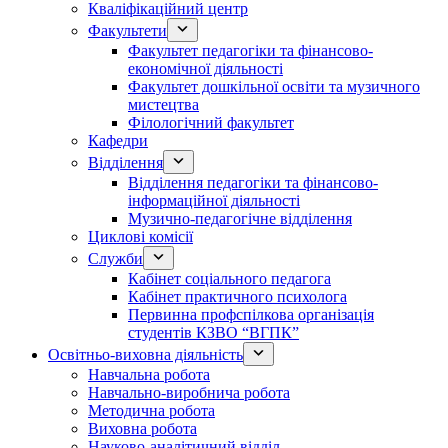
Кваліфікаційний центр
Факультети
Факультет педагогіки та фінансово-
економічної діяльності
Факультет дошкільної освіти та музичного
мистецтва
Філологічний факультет
Кафедри
Відділення
Відділення педагогіки та фінансово-
інформаційної діяльності
Музично-педагогічне відділення
Циклові комісії
Служби
Кабінет соціального педагога
Кабінет практичного психолога
Первинна профспілкова організація
студентів КЗВО “ВГПК”
Освітньо-виховна діяльність
Навчальна робота
Навчально-виробнича робота
Методична робота
Виховна робота
Науково-аналітичний відділ