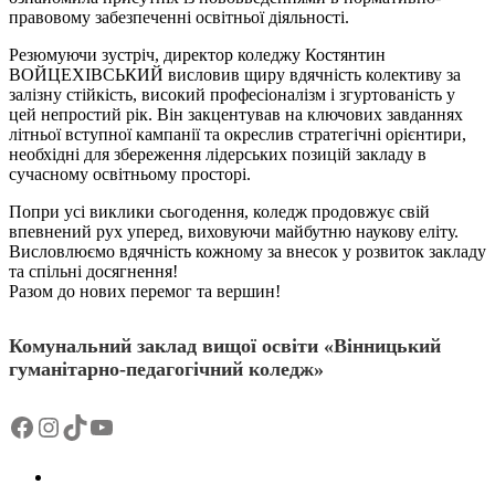
правовому забезпеченні освітньої діяльності.
Резюмуючи зустріч, директор коледжу Костянтин
ВОЙЦЕХІВСЬКИЙ висловив щиру вдячність колективу за
залізну стійкість, високий професіоналізм і згуртованість у
цей непростий рік. Він закцентував на ключових завданнях
літньої вступної кампанії та окреслив стратегічні орієнтири,
необхідні для збереження лідерських позицій закладу в
сучасному освітньому просторі.
Попри усі виклики сьогодення, коледж продовжує свій
впевнений рух уперед, виховуючи майбутню наукову еліту.
Висловлюємо вдячність кожному за внесок у розвиток закладу
та спільні досягнення!
Разом до нових перемог та вершин!
Комунальний заклад вищої освіти «Вінницький
гуманітарно-педагогічний коледж»
Facebook
Instagram
TikTok
YouTube