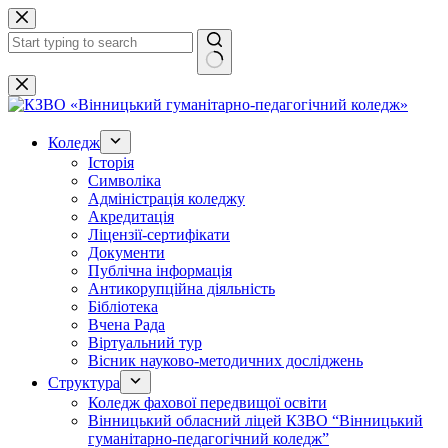
Перейти
до
вмісту
Немає
результатів
Коледж
Історія
Символіка
Адміністрація коледжу
Акредитація
Ліцензії-сертифікати
Документи
Публічна інформація
Антикорупційна діяльність
Бібліотека
Вчена Рада
Віртуальний тур
Вісник науково-методичних досліджень
Структура
Коледж фахової передвищої освіти
Вінницький обласний ліцей КЗВО “Вінницький
гуманітарно-педагогічний коледж”