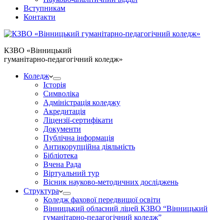
Вступникам
Контакти
КЗВО
«Вінницький
гуманітарно-педагогічний коледж»
Коледж
Історія
Символіка
Адміністрація коледжу
Акредитація
Ліцензії-сертифікати
Документи
Публічна інформація
Антикорупційна діяльність
Бібліотека
Вчена Рада
Віртуальний тур
Вісник науково-методичних досліджень
Структура
Коледж фахової передвищої освіти
Вінницький обласний ліцей КЗВО “Вінницький
гуманітарно-педагогічний коледж”