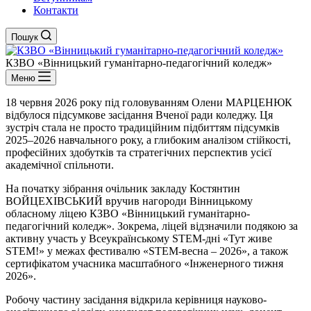
Контакти
Пошук
КЗВО
«Вінницький гуманітарно-педагогічний коледж»
Меню
18 червня 2026 року під головуванням Олени МАРЦЕНЮК
відбулося підсумкове засідання Вченої ради коледжу. Ця
зустріч стала не просто традиційним підбиттям підсумків
2025–2026 навчального року, а глибоким аналізом стійкості,
професійних здобутків та стратегічних перспектив усієї
академічної спільноти.
На початку зібрання очільник закладу Костянтин
ВОЙЦЕХІВСЬКИЙ вручив нагороди Вінницькому
обласному ліцею КЗВО «Вінницький гуманітарно-
педагогічний коледж». Зокрема, ліцей відзначили подякою за
активну участь у Всеукраїнському STEM-дні «Тут живе
STEM!» у межах фестивалю «STEM-весна – 2026», а також
сертифікатом учасника масштабного «Інженерного тижня
2026».
Робочу частину засідання відкрила керівниця науково-