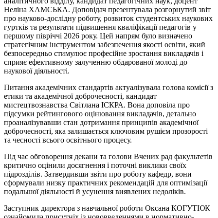
аналітичного відділу, кандидат педагогічних наук, доцент
Неліна ХАМСЬКА. Доповідач презентувала розгорнутий звіт
про науково-дослідну роботу, розвиток студентських наукових
гуртків та результати підвищення кваліфікації педагогів у
першому півріччі 2026 року. Цей напрям було визначено
стратегічним інструментом забезпечення якості освіти, який
безпосередньо стимулює професійне зростання викладачів і
сприяє ефективному залученню обдарованої молоді до
наукової діяльності.
Питання академічних стандартів актуалізувала голова комісії з
етики та академічної доброчесності, кандидат
мистецтвознавства Світлана ІСКРА. Вона доповіла про
підсумки рейтингового оцінювання викладачів, детально
проаналізувавши стан дотримання принципів академічної
доброчесності, яка залишається ключовим рушієм прозорості
та чесності всього освітнього процесу.
Під час обговорення декани та голови Вчених рад факультетів
критично оцінили досягнення і поточні виклики своїх
підрозділів. Затвердивши звіти про роботу кафедр, вони
сформували низку практичних рекомендацій для оптимізації
подальшої діяльності й усунення виявлених недоліків.
Заступник директора з навчальної роботи Оксана КОГУТЮК
ознайомила присутніх із нововведеннями в нормативно-