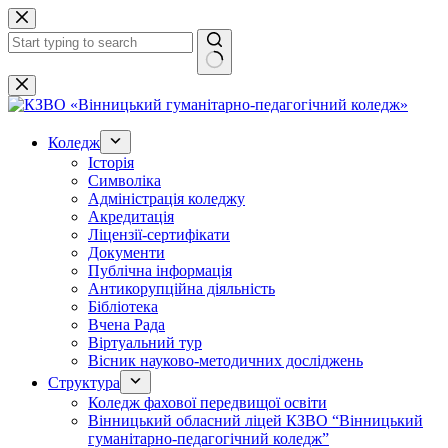
Перейти
до
вмісту
Немає
результатів
Коледж
Історія
Символіка
Адміністрація коледжу
Акредитація
Ліцензії-сертифікати
Документи
Публічна інформація
Антикорупційна діяльність
Бібліотека
Вчена Рада
Віртуальний тур
Вісник науково-методичних досліджень
Структура
Коледж фахової передвищої освіти
Вінницький обласний ліцей КЗВО “Вінницький
гуманітарно-педагогічний коледж”