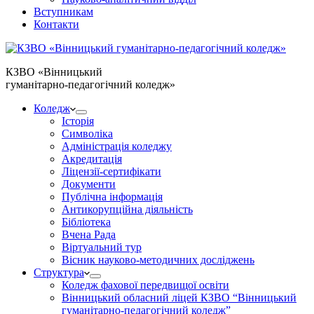
Вступникам
Контакти
КЗВО
«Вінницький
гуманітарно-педагогічний коледж»
Коледж
Історія
Символіка
Адміністрація коледжу
Акредитація
Ліцензії-сертифікати
Документи
Публічна інформація
Антикорупційна діяльність
Бібліотека
Вчена Рада
Віртуальний тур
Вісник науково-методичних досліджень
Структура
Коледж фахової передвищої освіти
Вінницький обласний ліцей КЗВО “Вінницький
гуманітарно-педагогічний коледж”