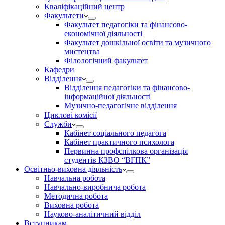
Кваліфікаційний центр
Факультети
Факультет педагогіки та фінансово-
економічної діяльності
Факультет дошкільної освіти та музичного
мистецтва
Філологічний факультет
Кафедри
Відділення
Відділення педагогіки та фінансово-
інформаційної діяльності
Музично-педагогічне відділення
Циклові комісії
Служби
Кабінет соціального педагога
Кабінет практичного психолога
Первинна профспілкова організація
студентів КЗВО “ВГПК”
Освітньо-виховна діяльність
Навчальна робота
Навчально-виробнича робота
Методична робота
Виховна робота
Науково-аналітичний відділ
Вступникам