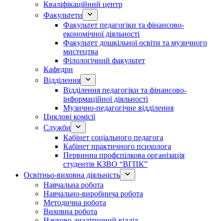
Кваліфікаційний центр
Факультети
Факультет педагогіки та фінансово-
економічної діяльності
Факультет дошкільної освіти та музичного
мистецтва
Філологічний факультет
Кафедри
Відділення
Відділення педагогіки та фінансово-
інформаційної діяльності
Музично-педагогічне відділення
Циклові комісії
Служби
Кабінет соціального педагога
Кабінет практичного психолога
Первинна профспілкова організація
студентів КЗВО “ВГПК”
Освітньо-виховна діяльність
Навчальна робота
Навчально-виробнича робота
Методична робота
Виховна робота
Науково-аналітичний відділ