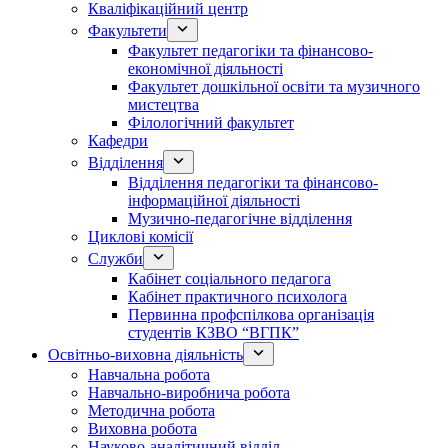
Кваліфікаційний центр
Факультети
Факультет педагогіки та фінансово-
економічної діяльності
Факультет дошкільної освіти та музичного
мистецтва
Філологічний факультет
Кафедри
Відділення
Відділення педагогіки та фінансово-
інформаційної діяльності
Музично-педагогічне відділення
Циклові комісії
Служби
Кабінет соціального педагога
Кабінет практичного психолога
Первинна профспілкова організація
студентів КЗВО “ВГПК”
Освітньо-виховна діяльність
Навчальна робота
Навчально-виробнича робота
Методична робота
Виховна робота
Науково-аналітичний відділ