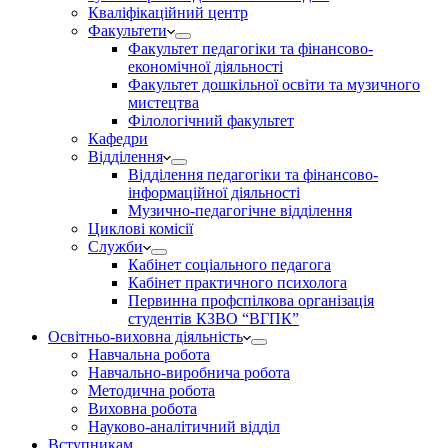
Кваліфікаційний центр
Факультети
Факультет педагогіки та фінансово-
економічної діяльності
Факультет дошкільної освіти та музичного
мистецтва
Філологічний факультет
Кафедри
Відділення
Відділення педагогіки та фінансово-
інформаційної діяльності
Музично-педагогічне відділення
Циклові комісії
Служби
Кабінет соціального педагога
Кабінет практичного психолога
Первинна профспілкова організація
студентів КЗВО “ВГПК”
Освітньо-виховна діяльність
Навчальна робота
Навчально-виробнича робота
Методична робота
Виховна робота
Науково-аналітичний відділ
Вступникам