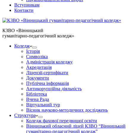
Вступникам
Контакти
КЗВО
«Вінницький
гуманітарно-педагогічний коледж»
Коледж
Історія
Символіка
Адміністрація коледжу
Акредитація
Ліцензії-сертифікати
Документи
Публічна інформація
Антикорупційна діяльність
Бібліотека
Вчена Рада
Віртуальний тур
Вісник науково-методичних досліджень
Структура
Коледж фахової передвищої освіти
Вінницький обласний ліцей КЗВО “Вінницький
гуманітарно-педагогічний коледж”