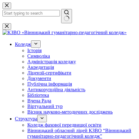
Перейти
до
вмісту
Немає
результатів
Коледж
Історія
Символіка
Адміністрація коледжу
Акредитація
Ліцензії-сертифікати
Документи
Публічна інформація
Антикорупційна діяльність
Бібліотека
Вчена Рада
Віртуальний тур
Вісник науково-методичних досліджень
Структура
Коледж фахової передвищої освіти
Вінницький обласний ліцей КЗВО “Вінницький
гуманітарно-педагогічний коледж”