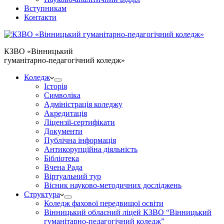
Вступникам
Контакти
КЗВО
«Вінницький
гуманітарно-педагогічний коледж»
Коледж
Історія
Символіка
Адміністрація коледжу
Акредитація
Ліцензії-сертифікати
Документи
Публічна інформація
Антикорупційна діяльність
Бібліотека
Вчена Рада
Віртуальний тур
Вісник науково-методичних досліджень
Структура
Коледж фахової передвищої освіти
Вінницький обласний ліцей КЗВО “Вінницький
гуманітарно-педагогічний коледж”