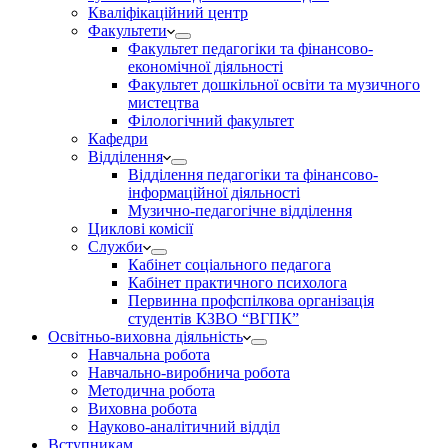
Кваліфікаційний центр
Факультети
Факультет педагогіки та фінансово-
економічної діяльності
Факультет дошкільної освіти та музичного
мистецтва
Філологічний факультет
Кафедри
Відділення
Відділення педагогіки та фінансово-
інформаційної діяльності
Музично-педагогічне відділення
Циклові комісії
Служби
Кабінет соціального педагога
Кабінет практичного психолога
Первинна профспілкова організація
студентів КЗВО “ВГПК”
Освітньо-виховна діяльність
Навчальна робота
Навчально-виробнича робота
Методична робота
Виховна робота
Науково-аналітичний відділ
Вступникам