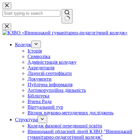
Перейти
до
вмісту
Немає
результатів
Коледж
Історія
Символіка
Адміністрація коледжу
Акредитація
Ліцензії-сертифікати
Документи
Публічна інформація
Антикорупційна діяльність
Бібліотека
Вчена Рада
Віртуальний тур
Вісник науково-методичних досліджень
Структура
Коледж фахової передвищої освіти
Вінницький обласний ліцей КЗВО “Вінницький
гуманітарно-педагогічний коледж”