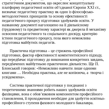
стратегічним документом, що окреслює концептуальну
платформу педагогічної освіти об’єднаної Європи ХХІ ст.,
визначає педагогічну практику як один із філософсько-
методологічних принципів та основу ефективності
педагогічного процесу підготовки здобувачів освіти. У
названому документі наголошено на її діяльнісному
(трудовому) та предметному характері як джерела й механізму
освоєння педагогічного та соціального досвіду, критерію
істини педагогічного процесу, поза якого неможлива
підготовка майбутніх педагогів.
Практична підготовка – це стрижень професійної
підготовки, фактор ефективності компетентнісного підходу,
що передбачає підготовку до виконання конкретних завдань,
передбачених майбутньою практичною діяльністю. Ще П.
Блонський говорив: «Неможливо навчити лише одними
книгами … Необхідна практика, але не копіююча, а творча і
усвідомлена».
Система практичної підготовки у поєднанні з
теоретичними знаннями робить наших здобувачів освіти
фахівцями, вона є обов’язковим компонентом професійного
становлення, її проходження необхідне для здобуття освітньо-
професійного ступеня фахового молодшого бакалавра.