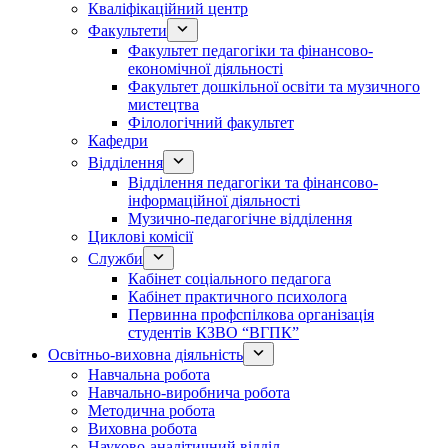
Кваліфікаційний центр
Факультети
Факультет педагогіки та фінансово-
економічної діяльності
Факультет дошкільної освіти та музичного
мистецтва
Філологічний факультет
Кафедри
Відділення
Відділення педагогіки та фінансово-
інформаційної діяльності
Музично-педагогічне відділення
Циклові комісії
Служби
Кабінет соціального педагога
Кабінет практичного психолога
Первинна профспілкова організація
студентів КЗВО “ВГПК”
Освітньо-виховна діяльність
Навчальна робота
Навчально-виробнича робота
Методична робота
Виховна робота
Науково-аналітичний відділ