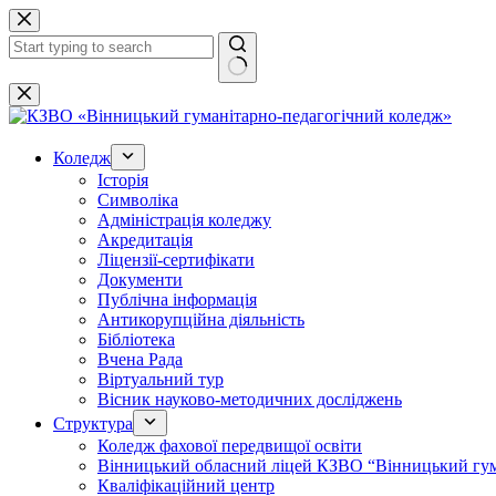
Перейти
до
вмісту
Немає
результатів
Коледж
Історія
Символіка
Адміністрація коледжу
Акредитація
Ліцензії-сертифікати
Документи
Публічна інформація
Антикорупційна діяльність
Бібліотека
Вчена Рада
Віртуальний тур
Вісник науково-методичних досліджень
Структура
Коледж фахової передвищої освіти
Вінницький обласний ліцей КЗВО “Вінницький гум
Кваліфікаційний центр