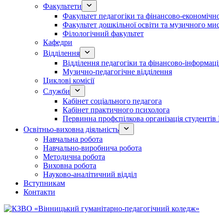
Факультети
Факультет педагогіки та фінансово-економічно
Факультет дошкільної освіти та музичного ми
Філологічний факультет
Кафедри
Відділення
Відділення педагогіки та фінансово-інформаці
Музично-педагогічне відділення
Циклові комісії
Служби
Кабінет соціального педагога
Кабінет практичного психолога
Первинна профспілкова організація студент
Освітньо-виховна діяльність
Навчальна робота
Навчально-виробнича робота
Методична робота
Виховна робота
Науково-аналітичний відділ
Вступникам
Контакти