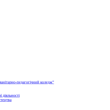
анітарно-педагогічний коледж”
ї діяльності
стецтва