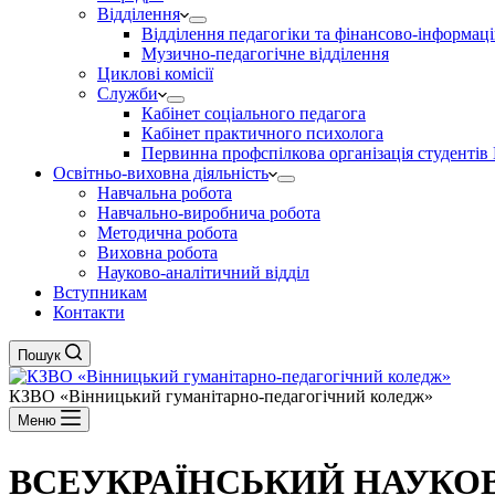
Відділення
Відділення педагогіки та фінансово-інформаці
Музично-педагогічне відділення
Циклові комісії
Служби
Кабінет соціального педагога
Кабінет практичного психолога
Первинна профспілкова організація студент
Освітньо-виховна діяльність
Навчальна робота
Навчально-виробнича робота
Методична робота
Виховна робота
Науково-аналітичний відділ
Вступникам
Контакти
Пошук
КЗВО
«Вінницький гуманітарно-педагогічний коледж»
Меню
ВСЕУКРАЇНСЬКИЙ НАУКО