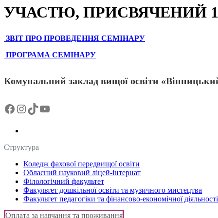
УЧАСТЮ, ПРИСВЯЧЕНИЙ 1
ЗВІТ ПРО ПРОВЕДЕННЯ СЕМІНАРУ
ПРОГРАМА СЕМІНАРУ
Комунальний заклад вищої освіти «Вінницький
Facebook
Instagram
TikTok
YouTube
Структура
Коледж фахової передвищої освіти
Обласний науковий ліцей-інтернат
Філологічний факультет
Факультет дошкільної освіти та музичного мистецтва
Факультет педагогіки та фінансово-економічної діяльності
Оплата за навчання та проживання