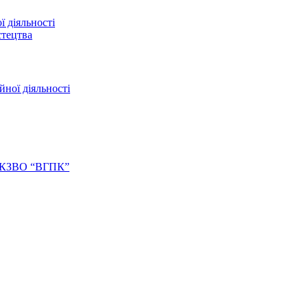
ї діяльності
стецтва
йної діяльності
ів КЗВО “ВГПК”