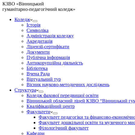
КЗВО
«Вінницький
гуманітарно-педагогічний коледж»
Коледж
Історія
Символіка
Адміністрація коледжу
Акредитація
Ліцензії-сертифікати
Документи
Публічна інформація
Антикорупційна діяльність
Бібліотека
Вчена Рада
Віртуальний тур
Вісник науково-методичних досліджень
Структура
Коледж фахової передвищої освіти
Вінницький обласний ліцей КЗВО “Вінницький гум
Кваліфікаційний центр
Факультети
Факультет педагогіки та фінансово-економічно
Факультет дошкільної освіти та музичного ми
Філологічний факультет
Кафедри