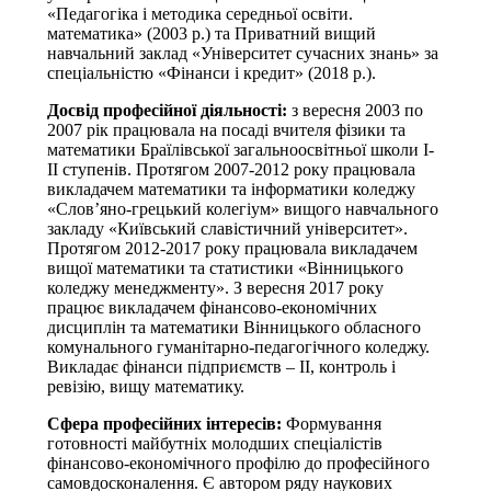
«Педагогіка і методика середньої освіти.
математика» (2003 р.) та Приватний вищий
навчальний заклад «Університет сучасних знань» за
спеціальністю «Фінанси і кредит» (2018 р.).
Досвід професійної діяльності:
з вересня 2003 по
2007 рік працювала на посаді вчителя фізики та
математики Браїлівської загальноосвітньої школи І-
ІІ ступенів. Протягом 2007-2012 року працювала
викладачем математики та інформатики коледжу
«Слов’яно-грецький колегіум» вищого навчального
закладу «Київський славістичний університет».
Протягом 2012-2017 року працювала викладачем
вищої математики та статистики «Вінницького
коледжу менеджменту». З вересня 2017 року
працює викладачем фінансово-економічних
дисциплін та математики Вінницького обласного
комунального гуманітарно-педагогічного коледжу.
Викладає фінанси підприємств – ІІ, контроль і
ревізію, вищу математику.
Сфера професійних інтересів:
Формування
готовності майбутніх молодших спеціалістів
фінансово-економічного профілю до професійного
самовдосконалення. Є автором ряду наукових