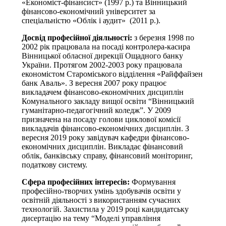
«Економіст-фінансист» (1997 р.) та Вінницький
фінансово-економічний університет за
спеціальністю «Облік і аудит» (2011 р.).
Досвід професійної діяльності:
з березня 1998 по
2002 рік працювала на посаді контролера-касира
Вінницької обласної дирекції Ощадного банку
України. Протягом 2002-2003 року працювала
економістом Староміського відділення «Райффайзен
банк Аваль». З вересня 2007 року працює
викладачем фінансово-економічних дисциплін
Комунального закладу вищої освіти “Вінницький
гуманітарно-педагогічний коледж”. У 2009
призначена на посаду голови циклової комісії
викладачів фінансово-економічних дисциплін. З
вересня 2019 року завідувач кафедри фінансово-
економічних дисциплін. Викладає фінансовий
облік, банківську справу, фінансовий моніторинг,
податкову систему.
Сфера професійних інтересів:
Формування
професійно-творчих умінь здобувачів освіти у
освітній діяльності з використанням сучасних
технологій. Захистила у 2019 році кандидатську
дисертацію на тему “Моделі управління