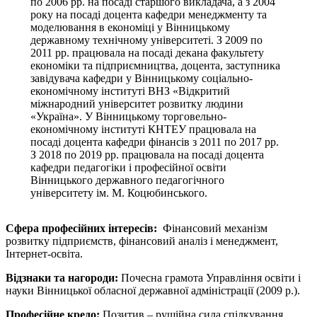
по 2006 рр. на посаді старшого викладача, а з 2004
року на посаді доцента кафедри менеджменту та
моделювання в економіці у Вінницькому
державному технічному університеті. З 2009 по
2011 рр. працювала на посаді декана факультету
економіки та підприємництва, доцента, заступника
завідувача кафедри у Вінницькому соціально-
економічному інституті ВНЗ «Відкритий
міжнародний університет розвитку людини
«Україна». У Вінницькому торговельно-
економічному інституті КНТЕУ працювала на
посаді доцента кафедри фінансів з 2011 по 2017 рр.
З 2018 по 2019 рр. працювала на посаді доцента
кафедри педагогіки і професійної освіти
Вінницького державного педагогічного
університету ім. М. Коцюбинського.
Сфера професійних інтересів:
Фінансовий механізм
розвитку підприємств, фінансовий аналіз і менеджмент,
Інтернет-освіта.
Відзнаки та нагороди:
Почесна грамота Управління освіти і
науки Вінницької обласної державної адміністрації (2009 р.).
Професійне кредо:
Позитив – рушійна сила спілкування,