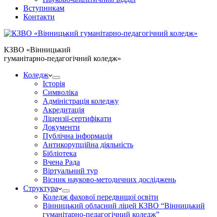
Вступникам
Контакти
КЗВО
«Вінницький
гуманітарно-педагогічний коледж»
Коледж
Історія
Символіка
Адміністрація коледжу
Акредитація
Ліцензії-сертифікати
Документи
Публічна інформація
Антикорупційна діяльність
Бібліотека
Вчена Рада
Віртуальний тур
Вісник науково-методичних досліджень
Структура
Коледж фахової передвищої освіти
Вінницький обласний ліцей КЗВО “Вінницький
гуманітарно-педагогічний коледж”