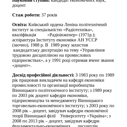
Науковий ступінь:
кандидат економічних наук,
доцент
Стаж роботи:
37 років
Освіта:
Київський ордена Леніна політехнічний
інститут за спеціальністю «Радіотехніка»,
кваліфікація «Радіоінженер» (1971р.);
аспірантура Інституту економіки АН УССР
(заочно), 1988 р. В 1989 року захистив
кандидатську дисертацію на тему «Управління
трудовою дисципліною на промислових
підприємствах», а у 1991 році отримав вчене звання
«доцент».
Досвід професійної діяльності:
З 1983 року по 1989
рік працював викладачем на кафедрі економіки
промисловості та організації виробництва
Вінницького політехнічного інституту; з 1989 року
по 2003 рік доцент кафедри економіки,
підприємництва та менеджменту Вінницького
торговельно-економічного інституту; з 2003 року по
2008 рік – доцент, завідувач кафедри економічної
теорії Вінницької філії Університету «Україна»; з
2008 по 2013 рік – доцент, завідувач кафедри
фундаментально-економічних дисциплін