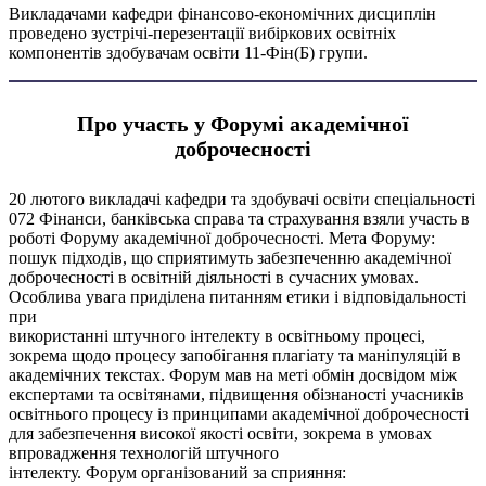
Викладачами кафедри фінансово-економічних дисциплін
проведено зустрічі-перезентації вибіркових освітніх
компонентів здобувачам освіти 11-Фін(Б) групи.
Про участь у Форумі академічної
доброчесності
20 лютого викладачі кафедри та здобувачі освіти спеціальності
072 Фінанси, банківська справа та страхування взяли участь в
роботі Форуму академічної доброчесності. Мета Форуму:
пошук підходів, що сприятимуть забезпеченню академічної
доброчесності в освітній діяльності в сучасних умовах.
Особлива увага приділена питанням етики і відповідальності
при
використанні штучного інтелекту в освітньому процесі,
зокрема щодо процесу запобігання плагіату та маніпуляцій в
академічних текстах. Форум мав на меті обмін досвідом між
експертами та освітянами, підвищення обізнаності учасників
освітнього процесу із принципами академічної доброчесності
для забезпечення високої якості освіти, зокрема в умовах
впровадження технологій штучного
інтелекту. Форум організований за сприяння: