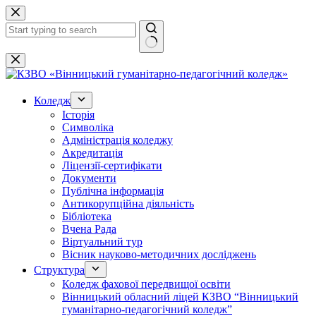
Перейти
до
вмісту
Немає
результатів
Коледж
Історія
Символіка
Адміністрація коледжу
Акредитація
Ліцензії-сертифікати
Документи
Публічна інформація
Антикорупційна діяльність
Бібліотека
Вчена Рада
Віртуальний тур
Вісник науково-методичних досліджень
Структура
Коледж фахової передвищої освіти
Вінницький обласний ліцей КЗВО “Вінницький
гуманітарно-педагогічний коледж”