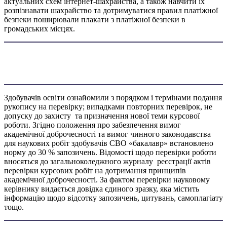
актуальних схем інтернет-шахрайства, а також навчити їх
розпізнавати шахрайство та дотримуватися правил платіжної
безпеки поширювали плакати з платіжної безпеки в
громадських місцях.
Здобувачів освіти ознайомили з порядком і термінами подання
рукопису на перевірку; випадками повторних перевірок, не
допуску до захисту та призначення нової теми курсової
роботи. Згідно положення про забезпечення вимог
академічної доброчесності та вимог чинного законодавства
для наукових робіт здобувачів СВО «бакалавр» встановлено
норму до 30 % запозичень. Відомості щодо перевірки роботи
вносяться до загальноколеджного журналу реєстрації актів
перевірки курсових робіт на дотримання принципів
академічної доброчесності. За фактом перевірки науковому
керівнику видається довідка єдиного зразку, яка містить
інформацію щодо відсотку запозичень, цитувань, самоплагіату
тощо.