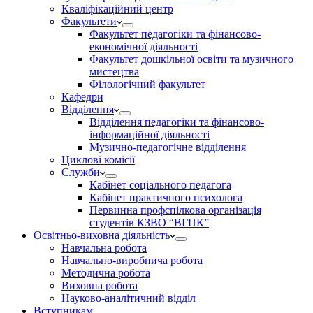
Кваліфікаційний центр
Факультети
Факультет педагогіки та фінансово-
економічної діяльності
Факультет дошкільної освіти та музичного
мистецтва
Філологічний факультет
Кафедри
Відділення
Відділення педагогіки та фінансово-
інформаційної діяльності
Музично-педагогічне відділення
Циклові комісії
Служби
Кабінет соціального педагога
Кабінет практичного психолога
Первинна профспілкова організація
студентів КЗВО “ВГПК”
Освітньо-виховна діяльність
Навчальна робота
Навчально-виробнича робота
Методична робота
Виховна робота
Науково-аналітичний відділ
Вступникам