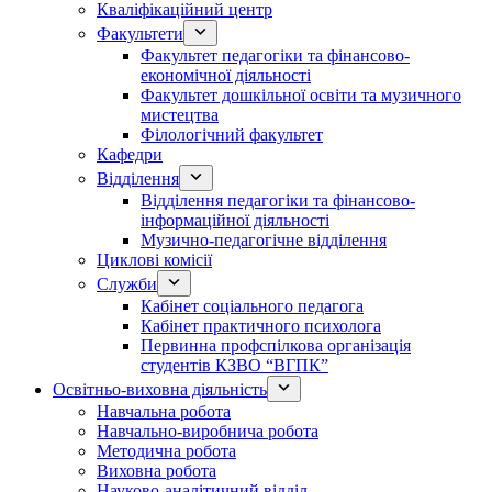
Кваліфікаційний центр
Факультети
Факультет педагогіки та фінансово-
економічної діяльності
Факультет дошкільної освіти та музичного
мистецтва
Філологічний факультет
Кафедри
Відділення
Відділення педагогіки та фінансово-
інформаційної діяльності
Музично-педагогічне відділення
Циклові комісії
Служби
Кабінет соціального педагога
Кабінет практичного психолога
Первинна профспілкова організація
студентів КЗВО “ВГПК”
Освітньо-виховна діяльність
Навчальна робота
Навчально-виробнича робота
Методична робота
Виховна робота
Науково-аналітичний відділ