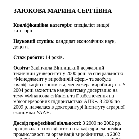
ЗАЮКОВА МАРИНА СЕРГІЇВНА
Кваліфікаційна категорія:
спеціаліст вищої
категорії.
Науковий ступінь:
кандидат економічних наук,
доцент.
Стаж роботи:
14 років.
Освіта:
Закінчила Вінницький державний
технічний університет у 2000 році за спеціальністю
«Менеджмент у виробничій сфері» та здобула
кваліфікацію економіста, менеджера виробництва. У
2004 році захистила кандидатську дисертацію на
тему «Фінансова стійкість та її забезпечення на
м’ясопереробних підприємствах АПК». З 2006 по
2009 р. навчалася в докторантурі Інституту аграрної
економіки УААН.
Досвід професійної діяльності:
З 2000 по 2002 рр.
працювала на посаді асистента кафедри економіки
промисловості та організації виробництва;. з 2002