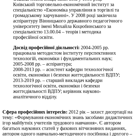
Киівський торговельно-економічний інститут за
спеціальністю «Економіка управління в торгівлі та
громадському харчуванні». У 2008 році закінчила
аспірантуру Вінницького державного педагогічного
університету імені Михайла Коцюбинського за
спеціальністю 13.00.04 – теорія і методика
професійної освіти.
Досвід професійної діяльності:
2004-2005 рр.
працювала методистом інституту перспективних
технологій, економіки і фундаментальних наук;
2005-2008 рр. – аспірантура;
2008-2013 рр. – асистент кафедри технологічної
освіти, економіки і безпеки життєдіяльності ВДПУ;
2013-2019 рр. – старший викладач кафедри
технологічної освіти, економіки і безпеки
життєдіяльності ВДПУ; керівник науково-
аналітичного відділу.
Сфера професійних інтересів:
2012 рік – захист дисертації на
тему: «Формування економічних знань засобами дидактичних
ігор майбутніх учителів трудового навчання». Є автором
багатьох наукових статей у фахових вітчизняних виданнях,
автором одного навчально-методичного посібника і другого –