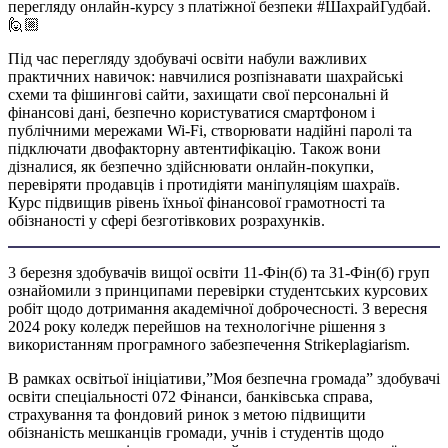
перегляду онлайн-курсу з платіжної безпеки #ШахрайГудбай.
🙋🏼
Під час перегляду здобувачі освіти набули важливих
практичних навичок: навчилися розпізнавати шахрайські
схеми та фішингові сайти, захищати свої персональні й
фінансові дані, безпечно користуватися смартфоном і
публічними мережами Wi-Fi, створювати надійні паролі та
підключати двофакторну автентифікацію. Також вони
дізналися, як безпечно здійснювати онлайн-покупки,
перевіряти продавців і протидіяти маніпуляціям шахраїв.
Курс підвищив рівень їхньої фінансової грамотності та
обізнаності у сфері безготівкових розрахунків.
3 березня здобувачів вищої освіти 11-Фін(б) та 31-Фін(б) груп
ознайомили з принципами перевірки студентських курсових
робіт щодо дотримання академічної доброчесності. З вересня
2024 року коледж перейшов на технологічне рішення з
використанням програмного забезпечення Strikeplagiarism.
В рамках освітьої ініціативи,”Моя безпечна громада” здобувачі
освіти спеціальності 072 Фінанси, банківська справа,
страхування та фондовий ринок з метою підвищити
обізнаність мешканців громади, учнів і студентів щодо